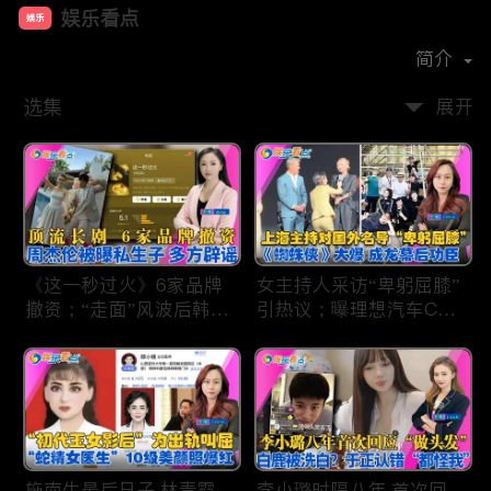
娱乐看点
娱乐
首播时间：
2021-01
简介
选集
展开
《这一秒过火》6家品牌
女主持人采访“卑躬屈膝”
撤资；“走面”风波后韩红
引热议；曝理想汽车CEO
现状；周杰伦被曝私生
将迎第六胎？娃哈哈私生
子；关晓彤拍完戏直奔网
子另起炉灶与宗馥莉相争
球场；李亚鹏一家云南团
；《蜘蛛侠》爆了 幕后
聚！
的功臣竟然还有成龙；大
S海外财产曝光 汪小菲证
实具俊晔争产！
施南生最后日子 林青霞
李小璐时隔八年 首次回