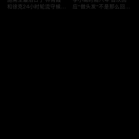
和徐克24小时轮流守候；
应“做头发“不是那么回
李小璐为出轨叫屈；女医
事！白鹿被骂八年 于正:
生"10级美颜证件照"爆红
是我为捧人 魔改28集；
评论
"治好了忧郁症"；老公修
白鹿被“强行”加戏，演员
杰楷认罪未满一天 贾静
该不该背锅？百万网红
雯遭遇3重打击；佟丽娅
“雅典娜”确认遇害 被闺蜜
您还没有登录，请先登录
跟陈思诚父母聚会！
骗去东南亚 ！
杨幂再传新恋情引爆全网
Rain两女儿照曝光全家闲
登录
C罗新剧 足坛黑幕抖出来
逛夏威夷；苏瑞将进演艺
大标题马筱梅霸气否认介
圈 14年没和阿汤哥见过
入大S婚姻；杨幂再传新
面；LV首次回应与茉莉奶
恋情引爆全网；C罗参演
白的官司；北大老师雷军
最新评论
最热
/
最新
新剧 足坛黑幕抖出来；
为王虹写推荐信 冲上热
谢贤遗嘱曝光张柏芝两子
搜；吴尊15岁女儿独自亮
快来抢沙发～
获遗产！
相《蜘蛛侠》首映！
日本推理小说大师东野圭
冲上热搜 李小璐被指疑
吾 因大肠癌辞世；川普
似秘密生二胎；汤唯官宣
当众调侃美女记者：长得
二胎得子；关于谢贤病因
美却很刻薄；乘客买了一
和遗产分配 谢霆锋声