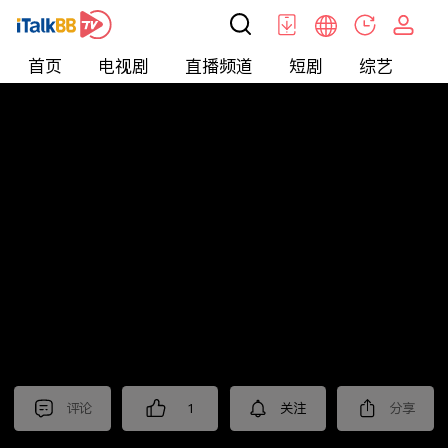
首页
电视剧
直播频道
短剧
综艺
电
北美
>
娱乐
>
娱乐看点
评论
1
关注
分享