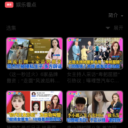
娱乐看点
娱乐
首播时间：
2021-01
简介
选集
展开
《这一秒过火》6家品牌
女主持人采访“卑躬屈膝”
撤资；“走面”风波后韩红
引热议；曝理想汽车CEO
现状；周杰伦被曝私生
将迎第六胎？娃哈哈私生
子；关晓彤拍完戏直奔网
子另起炉灶与宗馥莉相争
球场；李亚鹏一家云南团
；《蜘蛛侠》爆了 幕后
聚！
的功臣竟然还有成龙；大
S海外财产曝光 汪小菲证
实具俊晔争产！
施南生最后日子 林青霞
李小璐时隔八年 首次回