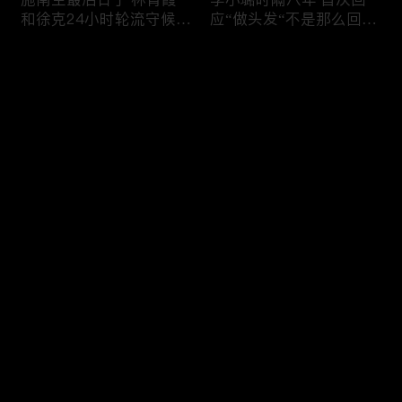
和徐克24小时轮流守候；
应“做头发“不是那么回
李小璐为出轨叫屈；女医
事！白鹿被骂八年 于正:
生"10级美颜证件照"爆红
是我为捧人 魔改28集；
评论
"治好了忧郁症"；老公修
白鹿被“强行”加戏，演员
杰楷认罪未满一天 贾静
该不该背锅？百万网红
雯遭遇3重打击；佟丽娅
“雅典娜”确认遇害 被闺蜜
您还没有登录，请先登录
跟陈思诚父母聚会！
骗去东南亚 ！
杨幂再传新恋情引爆全网
Rain两女儿照曝光全家闲
登录
C罗新剧 足坛黑幕抖出来
逛夏威夷；苏瑞将进演艺
大标题马筱梅霸气否认介
圈 14年没和阿汤哥见过
入大S婚姻；杨幂再传新
面；LV首次回应与茉莉奶
恋情引爆全网；C罗参演
白的官司；北大老师雷军
最新评论
最热
/
最新
新剧 足坛黑幕抖出来；
为王虹写推荐信 冲上热
谢贤遗嘱曝光张柏芝两子
搜；吴尊15岁女儿独自亮
快来抢沙发～
获遗产！
相《蜘蛛侠》首映！
日本推理小说大师东野圭
冲上热搜 李小璐被指疑
吾 因大肠癌辞世；川普
似秘密生二胎；汤唯官宣
当众调侃美女记者：长得
二胎得子；关于谢贤病因
美却很刻薄；乘客买了一
和遗产分配 谢霆锋声