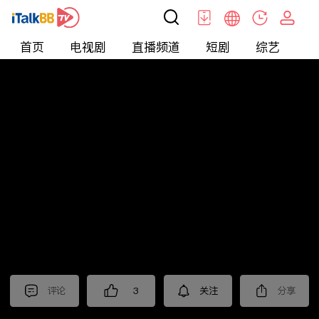
首页
电视剧
直播频道
短剧
综艺
电
北美
>
娱乐
>
娱乐看点
评论
3
关注
分享