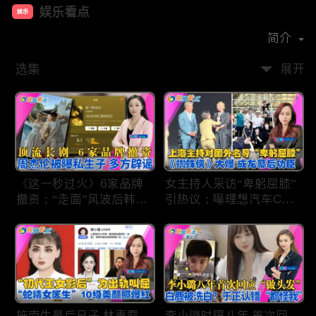
娱乐看点
娱乐
首播时间：
2021-01
简介
选集
展开
《这一秒过火》6家品牌
女主持人采访“卑躬屈膝”
撤资；“走面”风波后韩红
引热议；曝理想汽车CEO
现状；周杰伦被曝私生
将迎第六胎？娃哈哈私生
子；关晓彤拍完戏直奔网
子另起炉灶与宗馥莉相争
球场；李亚鹏一家云南团
；《蜘蛛侠》爆了 幕后
聚！
的功臣竟然还有成龙；大
S海外财产曝光 汪小菲证
实具俊晔争产！
施南生最后日子 林青霞
李小璐时隔八年 首次回