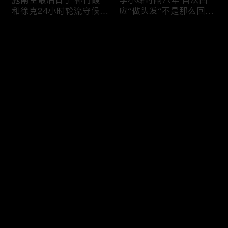
和徐克24小时轮流守候；
应“做头发“不是那么回
李小璐为出轨叫屈；女医
事！白鹿被骂八年 于正:
生"10级美颜证件照"爆红
是我为捧人 魔改28集；
评论
"治好了忧郁症"；老公修
白鹿被“强行”加戏，演员
杰楷认罪未满一天 贾静
该不该背锅？百万网红
雯遭遇3重打击；佟丽娅
“雅典娜”确认遇害 被闺蜜
您还没有登录，请先登录
跟陈思诚父母聚会！
骗去东南亚 ！
杨幂再传新恋情引爆全网
Rain两女儿照曝光全家闲
登录
C罗新剧 足坛黑幕抖出来
逛夏威夷；苏瑞将进演艺
大标题马筱梅霸气否认介
圈 14年没和阿汤哥见过
入大S婚姻；杨幂再传新
面；LV首次回应与茉莉奶
恋情引爆全网；C罗参演
白的官司；北大老师雷军
最新评论
最热
/
最新
新剧 足坛黑幕抖出来；
为王虹写推荐信 冲上热
谢贤遗嘱曝光张柏芝两子
搜；吴尊15岁女儿独自亮
快来抢沙发～
获遗产！
相《蜘蛛侠》首映！
日本推理小说大师东野圭
冲上热搜 李小璐被指疑
吾 因大肠癌辞世；川普
似秘密生二胎；汤唯官宣
当众调侃美女记者：长得
二胎得子；关于谢贤病因
美却很刻薄；乘客买了一
和遗产分配 谢霆锋声