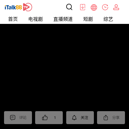
首页
电视剧
直播频道
短剧
综艺
电
北美
>
娱乐
>
娱乐看点
评论
1
关注
分享