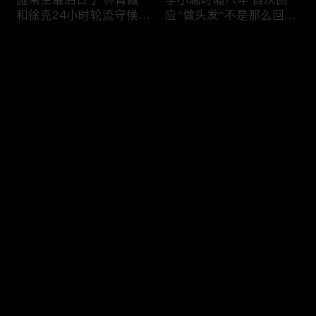
和徐克24小时轮流守候；
应“做头发“不是那么回
李小璐为出轨叫屈；女医
事！白鹿被骂八年 于正:
生"10级美颜证件照"爆红
是我为捧人 魔改28集；
评论
"治好了忧郁症"；老公修
白鹿被“强行”加戏，演员
杰楷认罪未满一天 贾静
该不该背锅？百万网红
雯遭遇3重打击；佟丽娅
“雅典娜”确认遇害 被闺蜜
您还没有登录，请先登录
跟陈思诚父母聚会！
骗去东南亚 ！
杨幂再传新恋情引爆全网
Rain两女儿照曝光全家闲
登录
C罗新剧 足坛黑幕抖出来
逛夏威夷；苏瑞将进演艺
大标题马筱梅霸气否认介
圈 14年没和阿汤哥见过
入大S婚姻；杨幂再传新
面；LV首次回应与茉莉奶
恋情引爆全网；C罗参演
白的官司；北大老师雷军
最新评论
最热
/
最新
新剧 足坛黑幕抖出来；
为王虹写推荐信 冲上热
谢贤遗嘱曝光张柏芝两子
搜；吴尊15岁女儿独自亮
快来抢沙发～
获遗产！
相《蜘蛛侠》首映！
日本推理小说大师东野圭
冲上热搜 李小璐被指疑
吾 因大肠癌辞世；川普
似秘密生二胎；汤唯官宣
当众调侃美女记者：长得
二胎得子；关于谢贤病因
美却很刻薄；乘客买了一
和遗产分配 谢霆锋声