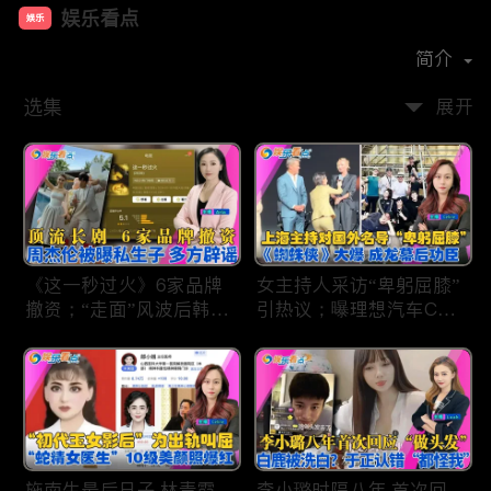
娱乐看点
娱乐
首播时间：
2021-01
简介
选集
展开
《这一秒过火》6家品牌
女主持人采访“卑躬屈膝”
撤资；“走面”风波后韩红
引热议；曝理想汽车CEO
现状；周杰伦被曝私生
将迎第六胎？娃哈哈私生
子；关晓彤拍完戏直奔网
子另起炉灶与宗馥莉相争
球场；李亚鹏一家云南团
；《蜘蛛侠》爆了 幕后
聚！
的功臣竟然还有成龙；大
S海外财产曝光 汪小菲证
实具俊晔争产！
施南生最后日子 林青霞
李小璐时隔八年 首次回