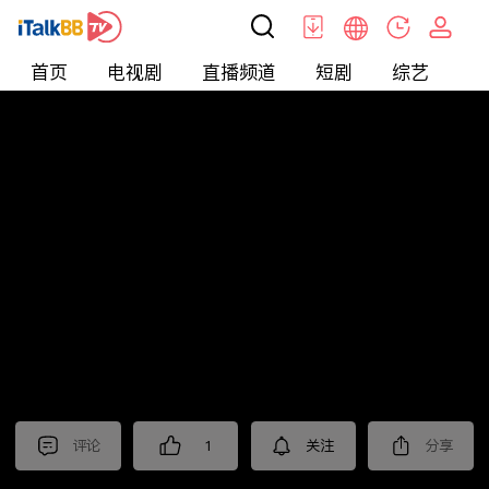
首页
电视剧
直播频道
短剧
综艺
电
北美
>
娱乐
>
娱乐看点
评论
1
关注
分享