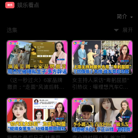
娱乐看点
娱乐
首播时间：
2021-01
简介
选集
展开
《这一秒过火》6家品牌
女主持人采访“卑躬屈膝”
撤资；“走面”风波后韩红
引热议；曝理想汽车CEO
现状；周杰伦被曝私生
将迎第六胎？娃哈哈私生
子；关晓彤拍完戏直奔网
子另起炉灶与宗馥莉相争
球场；李亚鹏一家云南团
；《蜘蛛侠》爆了 幕后
聚！
的功臣竟然还有成龙；大
S海外财产曝光 汪小菲证
实具俊晔争产！
施南生最后日子 林青霞
李小璐时隔八年 首次回