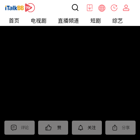
首页
电视剧
直播频道
短剧
综艺
电
北美
>
娱乐
>
娱乐看点
评论
赞
关注
分享