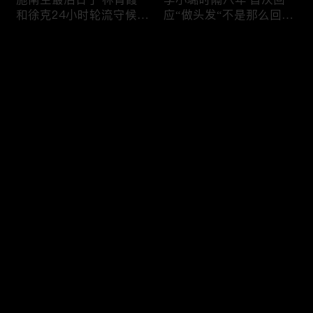
和徐克24小时轮流守候；
应“做头发“不是那么回
李小璐为出轨叫屈；女医
事！白鹿被骂八年 于正:
生"10级美颜证件照"爆红
是我为捧人 魔改28集；
评论
"治好了忧郁症"；老公修
白鹿被“强行”加戏，演员
杰楷认罪未满一天 贾静
该不该背锅？百万网红
雯遭遇3重打击；佟丽娅
“雅典娜”确认遇害 被闺蜜
您还没有登录，请先登录
跟陈思诚父母聚会！
骗去东南亚 ！
杨幂再传新恋情引爆全网
Rain两女儿照曝光全家闲
登录
C罗新剧 足坛黑幕抖出来
逛夏威夷；苏瑞将进演艺
大标题马筱梅霸气否认介
圈 14年没和阿汤哥见过
入大S婚姻；杨幂再传新
面；LV首次回应与茉莉奶
恋情引爆全网；C罗参演
白的官司；北大老师雷军
最新评论
最热
/
最新
新剧 足坛黑幕抖出来；
为王虹写推荐信 冲上热
谢贤遗嘱曝光张柏芝两子
搜；吴尊15岁女儿独自亮
快来抢沙发～
获遗产！
相《蜘蛛侠》首映！
日本推理小说大师东野圭
冲上热搜 李小璐被指疑
吾 因大肠癌辞世；川普
似秘密生二胎；汤唯官宣
当众调侃美女记者：长得
二胎得子；关于谢贤病因
美却很刻薄；乘客买了一
和遗产分配 谢霆锋声