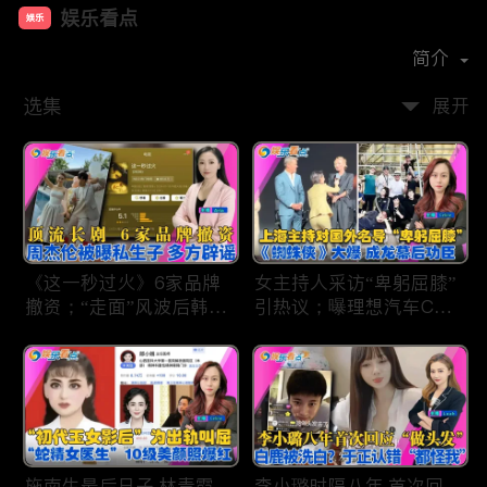
娱乐看点
娱乐
首播时间：
2021-01
简介
选集
展开
《这一秒过火》6家品牌
女主持人采访“卑躬屈膝”
撤资；“走面”风波后韩红
引热议；曝理想汽车CEO
现状；周杰伦被曝私生
将迎第六胎？娃哈哈私生
子；关晓彤拍完戏直奔网
子另起炉灶与宗馥莉相争
球场；李亚鹏一家云南团
；《蜘蛛侠》爆了 幕后
聚！
的功臣竟然还有成龙；大
S海外财产曝光 汪小菲证
实具俊晔争产！
施南生最后日子 林青霞
李小璐时隔八年 首次回