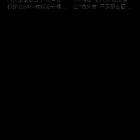
和徐克24小时轮流守候；
应“做头发“不是那么回
李小璐为出轨叫屈；女医
事！白鹿被骂八年 于正:
生"10级美颜证件照"爆红
是我为捧人 魔改28集；
评论
"治好了忧郁症"；老公修
白鹿被“强行”加戏，演员
杰楷认罪未满一天 贾静
该不该背锅？百万网红
雯遭遇3重打击；佟丽娅
“雅典娜”确认遇害 被闺蜜
您还没有登录，请先登录
跟陈思诚父母聚会！
骗去东南亚 ！
杨幂再传新恋情引爆全网
Rain两女儿照曝光全家闲
登录
C罗新剧 足坛黑幕抖出来
逛夏威夷；苏瑞将进演艺
大标题马筱梅霸气否认介
圈 14年没和阿汤哥见过
入大S婚姻；杨幂再传新
面；LV首次回应与茉莉奶
恋情引爆全网；C罗参演
白的官司；北大老师雷军
最新评论
最热
/
最新
新剧 足坛黑幕抖出来；
为王虹写推荐信 冲上热
谢贤遗嘱曝光张柏芝两子
搜；吴尊15岁女儿独自亮
快来抢沙发～
获遗产！
相《蜘蛛侠》首映！
日本推理小说大师东野圭
冲上热搜 李小璐被指疑
吾 因大肠癌辞世；川普
似秘密生二胎；汤唯官宣
当众调侃美女记者：长得
二胎得子；关于谢贤病因
美却很刻薄；乘客买了一
和遗产分配 谢霆锋声