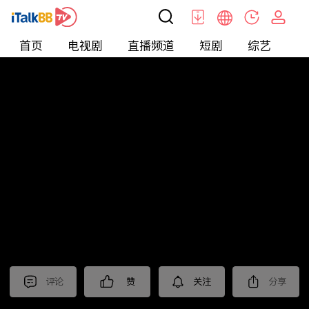
首页
电视剧
直播频道
短剧
综艺
电
北美
>
娱乐
>
娱乐看点
评论
赞
关注
分享