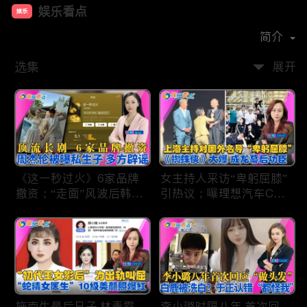
娱乐看点
娱乐
首播时间：
2021-01
简介
选集
展开
《这一秒过火》6家品牌
女主持人采访“卑躬屈膝”
撤资；“走面”风波后韩红
引热议；曝理想汽车CEO
现状；周杰伦被曝私生
将迎第六胎？娃哈哈私生
子；关晓彤拍完戏直奔网
子另起炉灶与宗馥莉相争
球场；李亚鹏一家云南团
；《蜘蛛侠》爆了 幕后
聚！
的功臣竟然还有成龙；大
S海外财产曝光 汪小菲证
实具俊晔争产！
施南生最后日子 林青霞
李小璐时隔八年 首次回