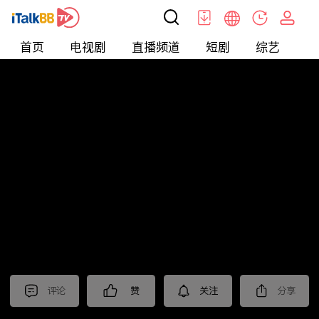
首页
电视剧
直播频道
短剧
综艺
电
北美
>
娱乐
>
娱乐看点
评论
赞
关注
分享