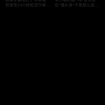
和徐克24小时轮流守候；
应“做头发“不是那么回
李小璐为出轨叫屈；女医
事！白鹿被骂八年 于正:
生"10级美颜证件照"爆红
是我为捧人 魔改28集；
评论
"治好了忧郁症"；老公修
白鹿被“强行”加戏，演员
杰楷认罪未满一天 贾静
该不该背锅？百万网红
雯遭遇3重打击；佟丽娅
“雅典娜”确认遇害 被闺蜜
您还没有登录，请先登录
跟陈思诚父母聚会！
骗去东南亚 ！
杨幂再传新恋情引爆全网
Rain两女儿照曝光全家闲
登录
C罗新剧 足坛黑幕抖出来
逛夏威夷；苏瑞将进演艺
大标题马筱梅霸气否认介
圈 14年没和阿汤哥见过
入大S婚姻；杨幂再传新
面；LV首次回应与茉莉奶
恋情引爆全网；C罗参演
白的官司；北大老师雷军
最新评论
最热
/
最新
新剧 足坛黑幕抖出来；
为王虹写推荐信 冲上热
谢贤遗嘱曝光张柏芝两子
搜；吴尊15岁女儿独自亮
快来抢沙发～
获遗产！
相《蜘蛛侠》首映！
日本推理小说大师东野圭
冲上热搜 李小璐被指疑
吾 因大肠癌辞世；川普
似秘密生二胎；汤唯官宣
当众调侃美女记者：长得
二胎得子；关于谢贤病因
美却很刻薄；乘客买了一
和遗产分配 谢霆锋声