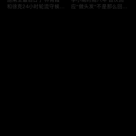
和徐克24小时轮流守候；
应“做头发“不是那么回
李小璐为出轨叫屈；女医
事！白鹿被骂八年 于正:
生"10级美颜证件照"爆红
是我为捧人 魔改28集；
评论
"治好了忧郁症"；老公修
白鹿被“强行”加戏，演员
杰楷认罪未满一天 贾静
该不该背锅？百万网红
雯遭遇3重打击；佟丽娅
“雅典娜”确认遇害 被闺蜜
您还没有登录，请先登录
跟陈思诚父母聚会！
骗去东南亚 ！
杨幂再传新恋情引爆全网
Rain两女儿照曝光全家闲
登录
C罗新剧 足坛黑幕抖出来
逛夏威夷；苏瑞将进演艺
大标题马筱梅霸气否认介
圈 14年没和阿汤哥见过
入大S婚姻；杨幂再传新
面；LV首次回应与茉莉奶
恋情引爆全网；C罗参演
白的官司；北大老师雷军
最新评论
最热
/
最新
新剧 足坛黑幕抖出来；
为王虹写推荐信 冲上热
谢贤遗嘱曝光张柏芝两子
搜；吴尊15岁女儿独自亮
快来抢沙发～
获遗产！
相《蜘蛛侠》首映！
日本推理小说大师东野圭
冲上热搜 李小璐被指疑
吾 因大肠癌辞世；川普
似秘密生二胎；汤唯官宣
当众调侃美女记者：长得
二胎得子；关于谢贤病因
美却很刻薄；乘客买了一
和遗产分配 谢霆锋声