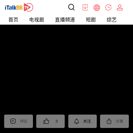
首页
电视剧
直播频道
短剧
综艺
电
北美
>
娱乐
>
娱乐看点
评论
3
关注
分享