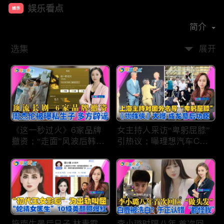
娱乐看点
娱乐
首播时间：
2021-01
简介
选集
展开
《这一秒过火》6家品牌
女主持人采访“卑躬屈膝”
撤资；“走面”风波后韩红
引热议；曝理想汽车CEO
现状；周杰伦被曝私生
将迎第六胎？娃哈哈私生
子；关晓彤拍完戏直奔网
子另起炉灶与宗馥莉相争
球场；李亚鹏一家云南团
；《蜘蛛侠》爆了 幕后
聚！
的功臣竟然还有成龙；大
S海外财产曝光 汪小菲证
实具俊晔争产！
施南生最后日子 林青霞
李小璐时隔八年 首次回