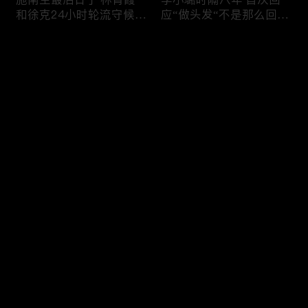
和徐克24小时轮流守候；
应“做头发“不是那么回
李小璐为出轨叫屈；女医
事！白鹿被骂八年 于正:
生"10级美颜证件照"爆红
是我为捧人 魔改28集；
评论
"治好了忧郁症"；老公修
白鹿被“强行”加戏，演员
杰楷认罪未满一天 贾静
该不该背锅？百万网红
雯遭遇3重打击；佟丽娅
“雅典娜”确认遇害 被闺蜜
您还没有登录，请先登录
跟陈思诚父母聚会！
骗去东南亚 ！
杨幂再传新恋情引爆全网
Rain两女儿照曝光全家闲
登录
C罗新剧 足坛黑幕抖出来
逛夏威夷；苏瑞将进演艺
大标题马筱梅霸气否认介
圈 14年没和阿汤哥见过
入大S婚姻；杨幂再传新
面；LV首次回应与茉莉奶
恋情引爆全网；C罗参演
白的官司；北大老师雷军
最新评论
最热
/
最新
新剧 足坛黑幕抖出来；
为王虹写推荐信 冲上热
谢贤遗嘱曝光张柏芝两子
搜；吴尊15岁女儿独自亮
快来抢沙发～
获遗产！
相《蜘蛛侠》首映！
日本推理小说大师东野圭
冲上热搜 李小璐被指疑
吾 因大肠癌辞世；川普
似秘密生二胎；汤唯官宣
当众调侃美女记者：长得
二胎得子；关于谢贤病因
美却很刻薄；乘客买了一
和遗产分配 谢霆锋声