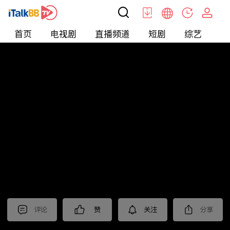
首页
电视剧
直播频道
短剧
综艺
电
北美
>
娱乐
>
娱乐看点
评论
赞
关注
分享