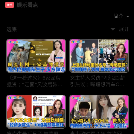
娱乐看点
娱乐
首播时间：
2021-01
简介
选集
展开
《这一秒过火》6家品牌
女主持人采访“卑躬屈膝”
撤资；“走面”风波后韩红
引热议；曝理想汽车CEO
现状；周杰伦被曝私生
将迎第六胎？娃哈哈私生
子；关晓彤拍完戏直奔网
子另起炉灶与宗馥莉相争
球场；李亚鹏一家云南团
；《蜘蛛侠》爆了 幕后
聚！
的功臣竟然还有成龙；大
S海外财产曝光 汪小菲证
实具俊晔争产！
施南生最后日子 林青霞
李小璐时隔八年 首次回