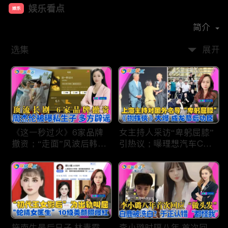
娱乐看点
娱乐
首播时间：
2021-01
简介
选集
展开
《这一秒过火》6家品牌
女主持人采访“卑躬屈膝”
撤资；“走面”风波后韩红
引热议；曝理想汽车CEO
现状；周杰伦被曝私生
将迎第六胎？娃哈哈私生
子；关晓彤拍完戏直奔网
子另起炉灶与宗馥莉相争
球场；李亚鹏一家云南团
；《蜘蛛侠》爆了 幕后
聚！
的功臣竟然还有成龙；大
S海外财产曝光 汪小菲证
实具俊晔争产！
施南生最后日子 林青霞
李小璐时隔八年 首次回