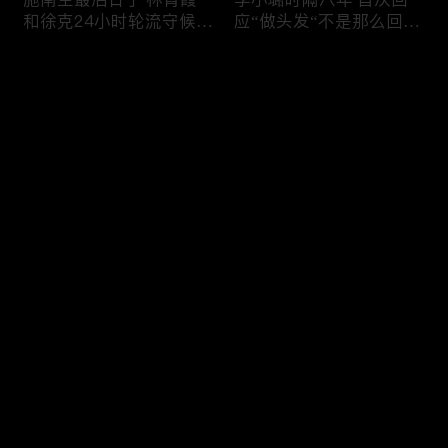
和徐克24小时轮流守候；
应“做头发“不是那么回
李小璐为出轨叫屈；女医
事！白鹿被骂八年 于正:
生"10级美颜证件照"爆红
是我为捧人 魔改28集；
评论
"治好了忧郁症"；老公修
白鹿被“强行”加戏，演员
杰楷认罪未满一天 贾静
该不该背锅？百万网红
雯遭遇3重打击；佟丽娅
“雅典娜”确认遇害 被闺蜜
您还没有登录，请先登录
跟陈思诚父母聚会！
骗去东南亚 ！
杨幂再传新恋情引爆全网
Rain两女儿照曝光全家闲
登录
C罗新剧 足坛黑幕抖出来
逛夏威夷；苏瑞将进演艺
大标题马筱梅霸气否认介
圈 14年没和阿汤哥见过
入大S婚姻；杨幂再传新
面；LV首次回应与茉莉奶
恋情引爆全网；C罗参演
白的官司；北大老师雷军
最新评论
最热
/
最新
新剧 足坛黑幕抖出来；
为王虹写推荐信 冲上热
谢贤遗嘱曝光张柏芝两子
搜；吴尊15岁女儿独自亮
快来抢沙发～
获遗产！
相《蜘蛛侠》首映！
日本推理小说大师东野圭
冲上热搜 李小璐被指疑
吾 因大肠癌辞世；川普
似秘密生二胎；汤唯官宣
当众调侃美女记者：长得
二胎得子；关于谢贤病因
美却很刻薄；乘客买了一
和遗产分配 谢霆锋声