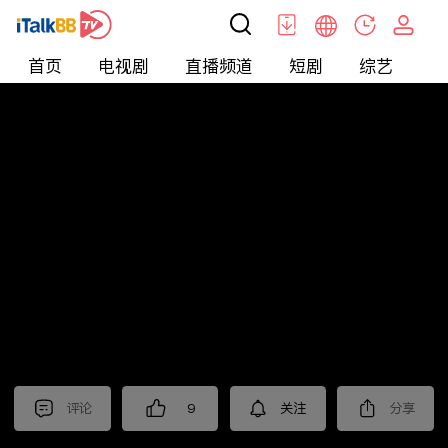
首页
电视剧
直播频道
短剧
综艺
电
北美
>
娱乐
>
娱乐看点
评论
9
关注
分享