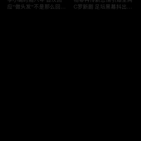
应“做头发“不是那么回
C罗新剧 足坛黑幕抖出来
事！白鹿被骂八年 于正:
大标题马筱梅霸气否认介
是我为捧人 魔改28集；
入大S婚姻；杨幂再传新
评论
白鹿被“强行”加戏，演员
恋情引爆全网；C罗参演
该不该背锅？百万网红
新剧 足坛黑幕抖出来；
“雅典娜”确认遇害 被闺蜜
谢贤遗嘱曝光张柏芝两子
您还没有登录，请先登录
骗去东南亚 ！
获遗产！
Rain两女儿照曝光全家闲
日本推理小说大师东野圭
登录
逛夏威夷；苏瑞将进演艺
吾 因大肠癌辞世；川普
圈 14年没和阿汤哥见过
当众调侃美女记者：长得
面；LV首次回应与茉莉奶
美却很刻薄；乘客买了一
白的官司；北大老师雷军
等座却被占走 一艺人发
最新评论
最热
/
最新
为王虹写推荐信 冲上热
文道歉；75岁郭台铭出轨
搜；吴尊15岁女儿独自亮
风波 妻子被曝“身心受
快来抢沙发～
相《蜘蛛侠》首映！
创”；刘翔如今长期旅居
海外！
冲上热搜 李小璐被指疑
马斯克宣布拍AI版《奥德
似秘密生二胎；汤唯官宣
赛》；冉莹颖回应是否会
二胎得子；关于谢贤病因
离婚；汤唯官宣二胎儿子
和遗产分配 谢霆锋声
出生；人生超速！33岁内