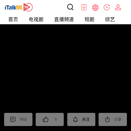
首页
电视剧
直播频道
短剧
综艺
电
北美
>
娱乐
>
娱乐看点
评论
1
关注
分享