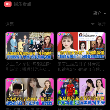
娱乐看点
娱乐
首播时间：
2021-01
简介
选集
展开
女主持人采访“卑躬屈膝”
施南生最后日子 林青霞
引热议；曝理想汽车CEO
和徐克24小时轮流守候；
将迎第六胎？娃哈哈私生
李小璐为出轨叫屈；女医
子另起炉灶与宗馥莉相争
生"10级美颜证件照"爆红
；《蜘蛛侠》爆了 幕后
"治好了忧郁症"；老公修
的功臣竟然还有成龙；大
杰楷认罪未满一天 贾静
S海外财产曝光 汪小菲证
雯遭遇3重打击；佟丽娅
实具俊晔争产！
跟陈思诚父母聚会！
李小璐时隔八年 首次回
杨幂再传新恋情引爆全网