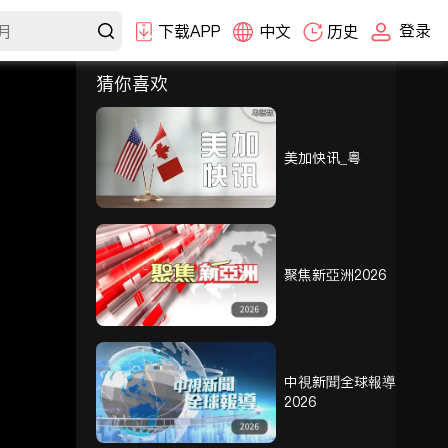
一博经纪公司乐
喝酒；朱一龙杨
华股价暴跌爆
紫获微博KING&
登录
下载APP
中文
历史
雷？雷点原来是
QUEEN；娱乐看
这个！贾玲真翻
点01/19
李佳琦直播又翻
车了？被评抄袭
车了 这次是地域
贩卖焦虑？新电
猜你喜欢
歧视？许嵩冯禧
选集
影危| 娱乐看点J
分手了？还是一
an18
场好戏？时隔五
年刘谦回归春晚
王一博出大事
网友顺势喊话董
了？乐华股价暴
卿| 开年国产第一
美加快讯_粤
跌高管全跑路？
烂片！导演成最
赵薇回国 打卡哈
大谜团| 娱乐看点
尔滨？知情人爆
Jan17
料这些年都冤枉
曝萝莉岛聚会小
了曾志伟| 于正祝
李子希拉里一见
绪丹事件闹大了|
如故 ！内娱这微
娱乐看点Jan16
博一夜 娱乐圈的
人情冷暖！小杨
聚焦新亞洲2026
哥拜访周星驰 背
杨幂参加春晚彩
后有内幕？娱乐
排一身行头不简
看点01/15
单| 赵丽颖成张艺
谋“新欢”勇闯电
影圈| 热巴《花
少》玩摄像机结
爱泼斯坦萝莉岛
果删了所有素材|
中視新聞全球報導
名单越扒越深 章
李善均死前录音
2026
子怡到底有无关
被曝：堂堂影帝
联？吴亦凡背后
被夜店姐妹“玩
竟有这么大势
死”| 娱乐看点Ja