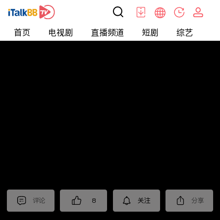
首页
电视剧
直播频道
短剧
综艺
电
北美
>
娱乐
>
娱乐看点
评论
8
关注
分享