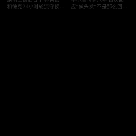
和徐克24小时轮流守候；
应“做头发“不是那么回
李小璐为出轨叫屈；女医
事！白鹿被骂八年 于正:
生"10级美颜证件照"爆红
是我为捧人 魔改28集；
评论
"治好了忧郁症"；老公修
白鹿被“强行”加戏，演员
杰楷认罪未满一天 贾静
该不该背锅？百万网红
雯遭遇3重打击；佟丽娅
“雅典娜”确认遇害 被闺蜜
您还没有登录，请先登录
跟陈思诚父母聚会！
骗去东南亚 ！
杨幂再传新恋情引爆全网
Rain两女儿照曝光全家闲
登录
C罗新剧 足坛黑幕抖出来
逛夏威夷；苏瑞将进演艺
大标题马筱梅霸气否认介
圈 14年没和阿汤哥见过
入大S婚姻；杨幂再传新
面；LV首次回应与茉莉奶
恋情引爆全网；C罗参演
白的官司；北大老师雷军
最新评论
最热
/
最新
新剧 足坛黑幕抖出来；
为王虹写推荐信 冲上热
谢贤遗嘱曝光张柏芝两子
搜；吴尊15岁女儿独自亮
快来抢沙发～
获遗产！
相《蜘蛛侠》首映！
日本推理小说大师东野圭
冲上热搜 李小璐被指疑
吾 因大肠癌辞世；川普
似秘密生二胎；汤唯官宣
当众调侃美女记者：长得
二胎得子；关于谢贤病因
美却很刻薄；乘客买了一
和遗产分配 谢霆锋声