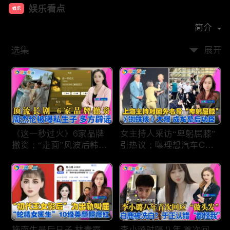
娱乐看点
娱乐
首播时间：
2021-01
简介
选集
展开
《这一秒过火》6家品牌
女主持人采访“卑躬屈膝”
撤资；“走面”风波后韩红
引热议；曝理想汽车CEO
现状；周杰伦被曝私生
将迎第六胎？娃哈哈私生
子；关晓彤拍完戏直奔网
子另起炉灶与宗馥莉相争
球场；李亚鹏一家云南团
；《蜘蛛侠》爆了 幕后
聚！
的功臣竟然还有成龙；大
S海外财产曝光 汪小菲证
实具俊晔争产！
施南生最后日子 林青霞
李小璐时隔八年 首次回