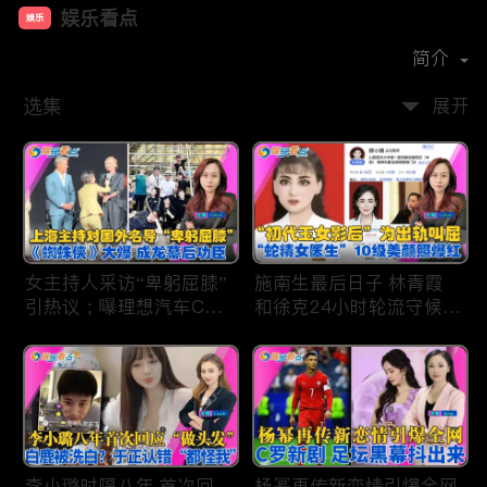
娱乐看点
娱乐
首播时间：
2021-01
简介
选集
展开
女主持人采访“卑躬屈膝”
施南生最后日子 林青霞
引热议；曝理想汽车CEO
和徐克24小时轮流守候；
将迎第六胎？娃哈哈私生
李小璐为出轨叫屈；女医
子另起炉灶与宗馥莉相争
生"10级美颜证件照"爆红
；《蜘蛛侠》爆了 幕后
"治好了忧郁症"；老公修
的功臣竟然还有成龙；大
杰楷认罪未满一天 贾静
S海外财产曝光 汪小菲证
雯遭遇3重打击；佟丽娅
实具俊晔争产！
跟陈思诚父母聚会！
李小璐时隔八年 首次回
杨幂再传新恋情引爆全网