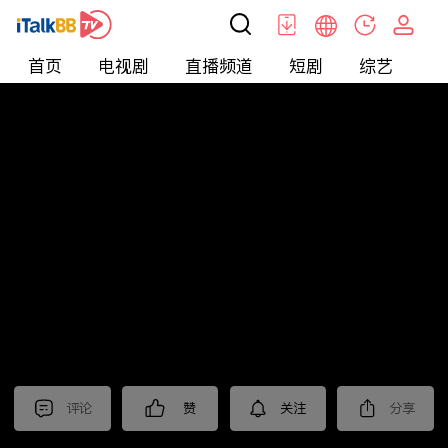
首页
电视剧
直播频道
短剧
综艺
电
北美
>
娱乐
>
娱乐看点
评论
赞
关注
分享