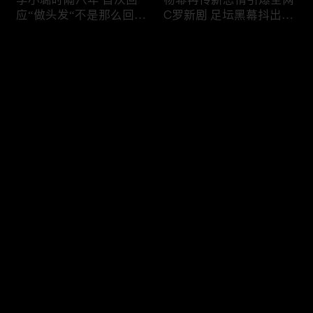
应“做头发“不是那么回
C罗新剧 足坛黑幕抖出来
事！白鹿被骂八年 于正:
大标题马筱梅霸气否认介
是我为捧人 魔改28集；
入大S婚姻；杨幂再传新
评论
白鹿被“强行”加戏，演员
恋情引爆全网；C罗参演
该不该背锅？百万网红
新剧 足坛黑幕抖出来；
“雅典娜”确认遇害 被闺蜜
谢贤遗嘱曝光张柏芝两子
您还没有登录，请先登录
骗去东南亚 ！
获遗产！
Rain两女儿照曝光全家闲
日本推理小说大师东野圭
登录
逛夏威夷；苏瑞将进演艺
吾 因大肠癌辞世；川普
圈 14年没和阿汤哥见过
当众调侃美女记者：长得
面；LV首次回应与茉莉奶
美却很刻薄；乘客买了一
白的官司；北大老师雷军
等座却被占走 一艺人发
最新评论
最热
/
最新
为王虹写推荐信 冲上热
文道歉；75岁郭台铭出轨
搜；吴尊15岁女儿独自亮
风波 妻子被曝“身心受
快来抢沙发～
相《蜘蛛侠》首映！
创”；刘翔如今长期旅居
海外！
冲上热搜 李小璐被指疑
马斯克宣布拍AI版《奥德
似秘密生二胎；汤唯官宣
赛》；冉莹颖回应是否会
二胎得子；关于谢贤病因
离婚；汤唯官宣二胎儿子
和遗产分配 谢霆锋声
出生；人生超速！33岁内