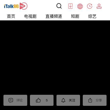
首页
电视剧
直播频道
短剧
综艺
电
北美
>
娱乐
>
娱乐看点
评论
5
关注
分享