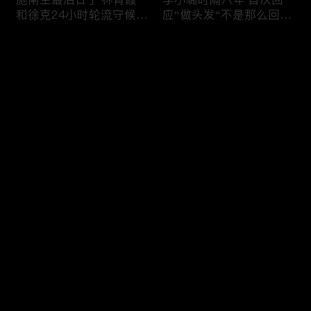
和徐克24小时轮流守候；
应“做头发“不是那么回
李小璐为出轨叫屈；女医
事！白鹿被骂八年 于正:
生"10级美颜证件照"爆红
是我为捧人 魔改28集；
评论
"治好了忧郁症"；老公修
白鹿被“强行”加戏，演员
杰楷认罪未满一天 贾静
该不该背锅？百万网红
雯遭遇3重打击；佟丽娅
“雅典娜”确认遇害 被闺蜜
您还没有登录，请先登录
跟陈思诚父母聚会！
骗去东南亚 ！
杨幂再传新恋情引爆全网
Rain两女儿照曝光全家闲
登录
C罗新剧 足坛黑幕抖出来
逛夏威夷；苏瑞将进演艺
大标题马筱梅霸气否认介
圈 14年没和阿汤哥见过
入大S婚姻；杨幂再传新
面；LV首次回应与茉莉奶
恋情引爆全网；C罗参演
白的官司；北大老师雷军
最新评论
最热
/
最新
新剧 足坛黑幕抖出来；
为王虹写推荐信 冲上热
谢贤遗嘱曝光张柏芝两子
搜；吴尊15岁女儿独自亮
快来抢沙发～
获遗产！
相《蜘蛛侠》首映！
日本推理小说大师东野圭
冲上热搜 李小璐被指疑
吾 因大肠癌辞世；川普
似秘密生二胎；汤唯官宣
当众调侃美女记者：长得
二胎得子；关于谢贤病因
美却很刻薄；乘客买了一
和遗产分配 谢霆锋声