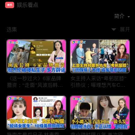
娱乐看点
娱乐
首播时间：
2021-01
简介
选集
展开
《这一秒过火》6家品牌
女主持人采访“卑躬屈膝”
撤资；“走面”风波后韩红
引热议；曝理想汽车CEO
现状；周杰伦被曝私生
将迎第六胎？娃哈哈私生
子；关晓彤拍完戏直奔网
子另起炉灶与宗馥莉相争
球场；李亚鹏一家云南团
；《蜘蛛侠》爆了 幕后
聚！
的功臣竟然还有成龙；大
S海外财产曝光 汪小菲证
实具俊晔争产！
施南生最后日子 林青霞
李小璐时隔八年 首次回