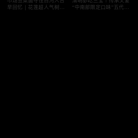
市场豆菜面守住白河人古
清明必吃三宝！传承父爱
早回忆｜花莲超人气树下
“中南部限定口味”五代润
面店想吃得起早｜兄妹档
饼摊、靠“草仔粿”还债翻
创新传统味瓠瓜煎包
身、现蒸现做“红龟粿”早
评论
餐
您还没有登录，请先登录
锅气十足！掌勺头家煎台
玉泽演 狂嗑“台湾味”！日
登录
前俐落身手被封“会跳舞
卖千碗红面线、国民点心
的炒饭”、独特“炒面饭”
咸酥鸡+烤香肠涮嘴过瘾
绝配混搭饱足感up
最新评论
最热
/
最新
快来抢沙发～
传统大饼灵魂“咸鸭蛋”融
在地传统早餐就爱这味！
合西式蛋糕“温润不腻
台中炒面淋辣酱续汤免
口”！古早味蛋黄酥、无
费、半熟蛋搭满满酸菜、
油蛋糕连刁嘴老饕都爱
质朴海味全收进这碗虱目