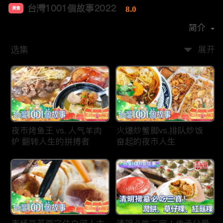
台灣1001個故事2022
8.0
美食
首播时间：
2019-12
简介
选集
展开
夜市烤鱼王 vs. 人气羊肉
火爆炒蟹脚vs.排队炒饭
炉 翻转人生的拼搏者
奋起的夜市人生