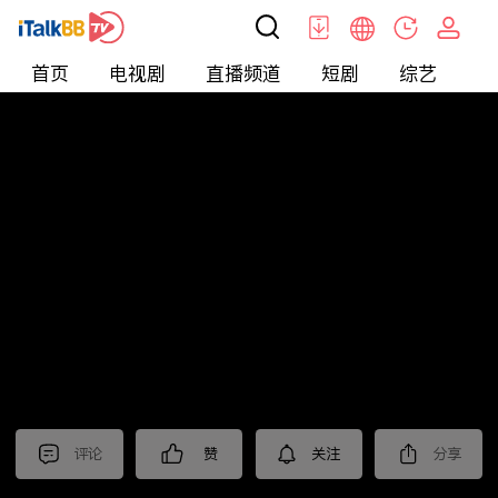
首页
电视剧
直播频道
短剧
综艺
电
北美
>
美食
>
台灣1001個故事2022
评论
赞
关注
分享