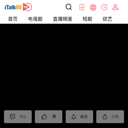
首页
电视剧
直播频道
短剧
综艺
电
北美
>
美食
>
台灣1001個故事2022
评论
赞
关注
分享