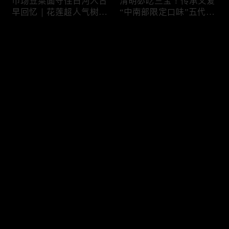
市场豆菜面守住白河人古
清明必吃三宝！传承父爱
早回忆｜花莲超人气树下
“中南部限定口味”五代润
面店想吃得起早｜兄妹档
饼摊、靠“草仔粿”还债翻
创新传统味瓠瓜煎包
身、现蒸现做“红龟粿”早
评论
餐
您还没有登录，请先登录
锅气十足！掌勺头家煎台
玉泽演 狂嗑“台湾味”！日
登录
前俐落身手被封“会跳舞
卖千碗红面线、国民点心
的炒饭”、独特“炒面饭”
咸酥鸡+烤香肠涮嘴过瘾
绝配混搭饱足感up
最新评论
最热
/
最新
快来抢沙发～
传统大饼灵魂“咸鸭蛋”融
在地传统早餐就爱这味！
合西式蛋糕“温润不腻
台中炒面淋辣酱续汤免
口”！古早味蛋黄酥、无
费、半熟蛋搭满满酸菜、
油蛋糕连刁嘴老饕都爱
质朴海味全收进这碗虱目