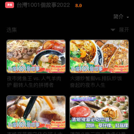
台灣1001個故事2022
8.0
美食
首播时间：
2019-12
简介
选集
展开
夜市烤鱼王 vs. 人气羊肉
火爆炒蟹脚vs.排队炒饭
炉 翻转人生的拼搏者
奋起的夜市人生