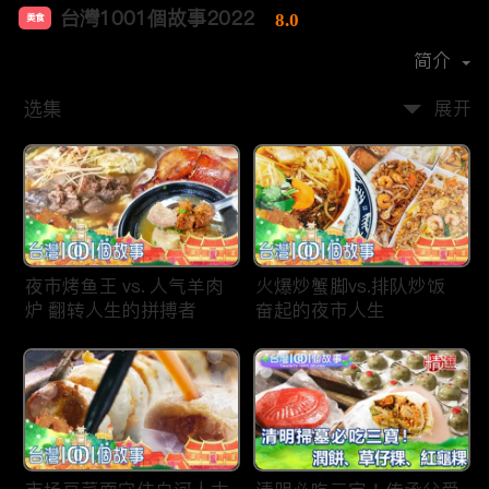
台灣1001個故事2022
8.0
美食
首播时间：
2019-12
简介
选集
展开
夜市烤鱼王 vs. 人气羊肉
火爆炒蟹脚vs.排队炒饭
炉 翻转人生的拼搏者
奋起的夜市人生