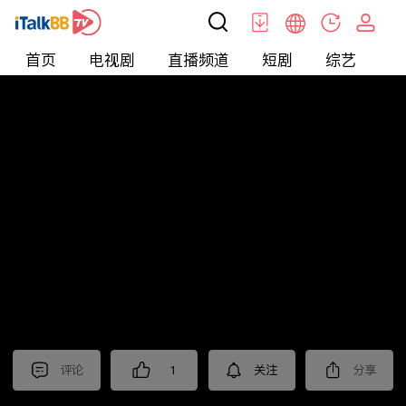
首页
电视剧
直播频道
短剧
综艺
电
北美
>
美食
>
台灣1001個故事2022
评论
1
关注
分享