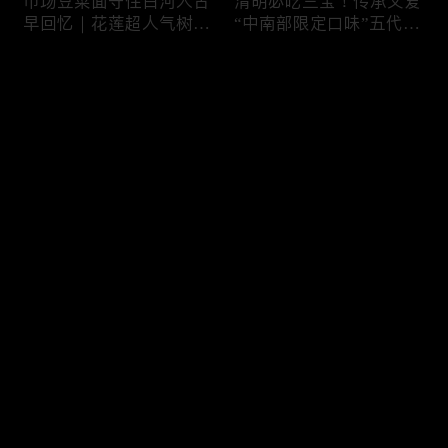
市场豆菜面守住白河人古
清明必吃三宝！传承父爱
早回忆｜花莲超人气树下
“中南部限定口味”五代润
面店想吃得起早｜兄妹档
饼摊、靠“草仔粿”还债翻
创新传统味瓠瓜煎包
身、现蒸现做“红龟粿”早
评论
餐
您还没有登录，请先登录
锅气十足！掌勺头家煎台
玉泽演 狂嗑“台湾味”！日
登录
前俐落身手被封“会跳舞
卖千碗红面线、国民点心
的炒饭”、独特“炒面饭”
咸酥鸡+烤香肠涮嘴过瘾
绝配混搭饱足感up
最新评论
最热
/
最新
快来抢沙发～
传统大饼灵魂“咸鸭蛋”融
在地传统早餐就爱这味！
合西式蛋糕“温润不腻
台中炒面淋辣酱续汤免
口”！古早味蛋黄酥、无
费、半熟蛋搭满满酸菜、
油蛋糕连刁嘴老饕都爱
质朴海味全收进这碗虱目