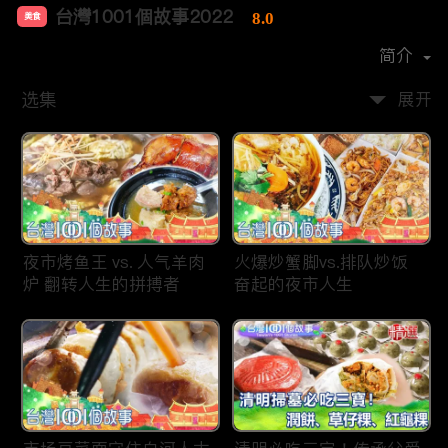
台灣1001個故事2022
8.0
美食
首播时间：
2019-12
简介
选集
展开
夜市烤鱼王 vs. 人气羊肉
火爆炒蟹脚vs.排队炒饭
炉 翻转人生的拼搏者
奋起的夜市人生