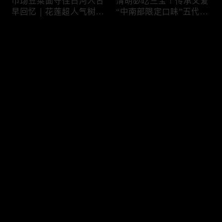
市场豆菜面守住白河人古
清明必吃三宝！传承父爱
早回忆｜花莲超人气树下
“中南部限定口味”五代润
面店想吃得起早｜兄妹档
饼摊、靠“草仔粿”还债翻
创新传统味瓠瓜煎包
身、现蒸现做“红龟粿”早
评论
餐
您还没有登录，请先登录
锅气十足！掌勺头家煎台
玉泽演 狂嗑“台湾味”！日
登录
前俐落身手被封“会跳舞
卖千碗红面线、国民点心
的炒饭”、独特“炒面饭”
咸酥鸡+烤香肠涮嘴过瘾
绝配混搭饱足感up
最新评论
最热
/
最新
快来抢沙发～
传统大饼灵魂“咸鸭蛋”融
在地传统早餐就爱这味！
合西式蛋糕“温润不腻
台中炒面淋辣酱续汤免
口”！古早味蛋黄酥、无
费、半熟蛋搭满满酸菜、
油蛋糕连刁嘴老饕都爱
质朴海味全收进这碗虱目