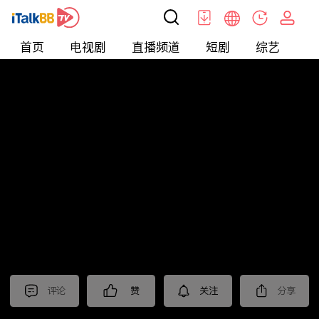
首页
电视剧
直播频道
短剧
综艺
电
北美
>
美食
>
台灣1001個故事2022
评论
赞
关注
分享