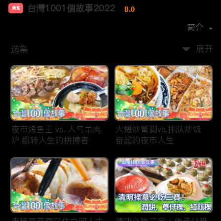
台灣1001個故事2022
8.0
美食
首播时间：
2019-12
简介
选集
展开
夜市烤鱼王 vs. 人气羊肉
火爆炒蟹脚vs.排队炒饭
炉 翻转人生的拼搏者
奋起的夜市人生