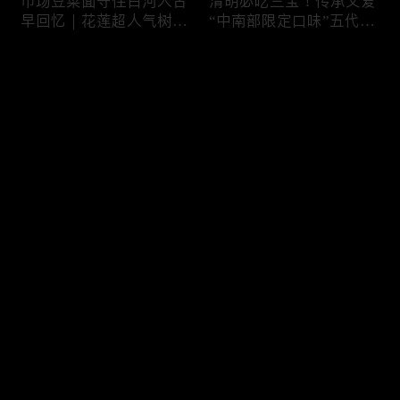
市场豆菜面守住白河人古
清明必吃三宝！传承父爱
早回忆｜花莲超人气树下
“中南部限定口味”五代润
面店想吃得起早｜兄妹档
饼摊、靠“草仔粿”还债翻
创新传统味瓠瓜煎包
身、现蒸现做“红龟粿”早
评论
餐
您还没有登录，请先登录
锅气十足！掌勺头家煎台
玉泽演 狂嗑“台湾味”！日
登录
前俐落身手被封“会跳舞
卖千碗红面线、国民点心
的炒饭”、独特“炒面饭”
咸酥鸡+烤香肠涮嘴过瘾
绝配混搭饱足感up
最新评论
最热
/
最新
快来抢沙发～
传统大饼灵魂“咸鸭蛋”融
在地传统早餐就爱这味！
合西式蛋糕“温润不腻
台中炒面淋辣酱续汤免
口”！古早味蛋黄酥、无
费、半熟蛋搭满满酸菜、
油蛋糕连刁嘴老饕都爱
质朴海味全收进这碗虱目