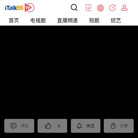
首页
电视剧
直播频道
短剧
综艺
电
北美
>
美食
>
台灣1001個故事2022
评论
3
关注
分享