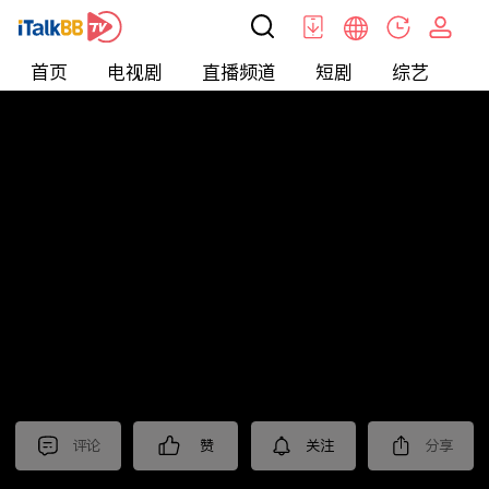
首页
电视剧
直播频道
短剧
综艺
电
北美
>
美食
>
台灣1001個故事2022
评论
赞
关注
分享