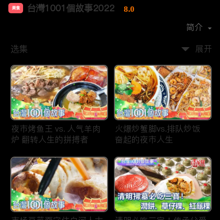
台灣1001個故事2022
8.0
美食
首播时间：
2019-12
简介
选集
展开
夜市烤鱼王 vs. 人气羊肉
火爆炒蟹脚vs.排队炒饭
炉 翻转人生的拼搏者
奋起的夜市人生