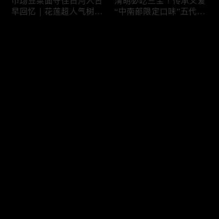
市场豆菜面守住白河人古
清明必吃三宝！传承父爱
早回忆｜花莲超人气树下
“中南部限定口味”五代润
面店想吃得起早｜兄妹档
饼摊、靠“草仔粿”还债翻
创新传统味瓠瓜煎包
身、现蒸现做“红龟粿”早
评论
餐
您还没有登录，请先登录
锅气十足！掌勺头家煎台
玉泽演 狂嗑“台湾味”！日
登录
前俐落身手被封“会跳舞
卖千碗红面线、国民点心
的炒饭”、独特“炒面饭”
咸酥鸡+烤香肠涮嘴过瘾
绝配混搭饱足感up
最新评论
最热
/
最新
快来抢沙发～
传统大饼灵魂“咸鸭蛋”融
在地传统早餐就爱这味！
合西式蛋糕“温润不腻
台中炒面淋辣酱续汤免
口”！古早味蛋黄酥、无
费、半熟蛋搭满满酸菜、
油蛋糕连刁嘴老饕都爱
质朴海味全收进这碗虱目