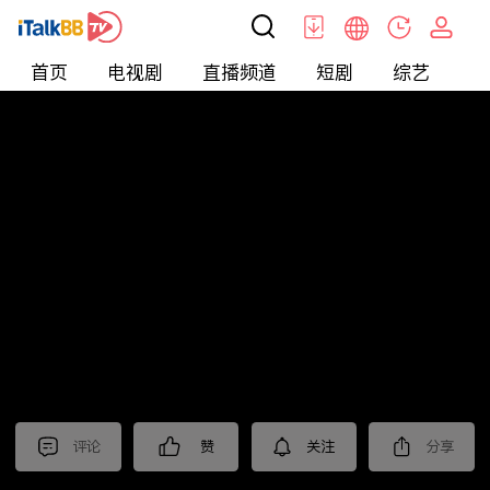
首页
电视剧
直播频道
短剧
综艺
电
北美
>
美食
>
台灣1001個故事2022
评论
赞
关注
分享