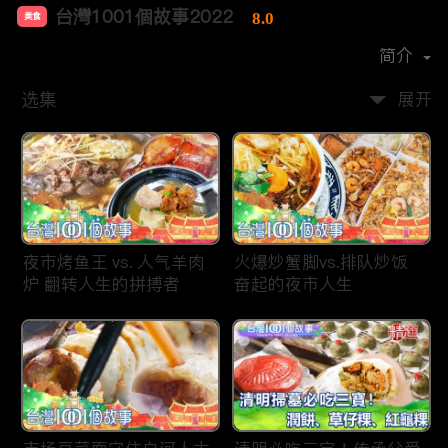
台灣1001個故事2022
8.0
美食
首播时间：
2019-12
简介
选集
展开
夜市烤鱼王 vs. 人气羊肉
火爆炒蟹脚vs.排队炒饭
炉 翻转人生的拼搏者
奋起的夜市人生