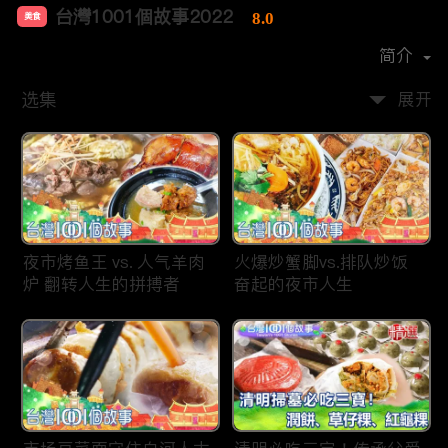
台灣1001個故事2022
8.0
美食
首播时间：
2019-12
简介
选集
展开
夜市烤鱼王 vs. 人气羊肉
火爆炒蟹脚vs.排队炒饭
炉 翻转人生的拼搏者
奋起的夜市人生