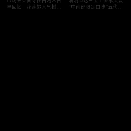
市场豆菜面守住白河人古
清明必吃三宝！传承父爱
早回忆｜花莲超人气树下
“中南部限定口味”五代润
面店想吃得起早｜兄妹档
饼摊、靠“草仔粿”还债翻
创新传统味瓠瓜煎包
身、现蒸现做“红龟粿”早
评论
餐
您还没有登录，请先登录
锅气十足！掌勺头家煎台
玉泽演 狂嗑“台湾味”！日
登录
前俐落身手被封“会跳舞
卖千碗红面线、国民点心
的炒饭”、独特“炒面饭”
咸酥鸡+烤香肠涮嘴过瘾
绝配混搭饱足感up
最新评论
最热
/
最新
快来抢沙发～
传统大饼灵魂“咸鸭蛋”融
在地传统早餐就爱这味！
合西式蛋糕“温润不腻
台中炒面淋辣酱续汤免
口”！古早味蛋黄酥、无
费、半熟蛋搭满满酸菜、
油蛋糕连刁嘴老饕都爱
质朴海味全收进这碗虱目