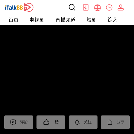
首页
电视剧
直播频道
短剧
综艺
电
北美
>
美食
>
台灣1001個故事2022
评论
赞
关注
分享