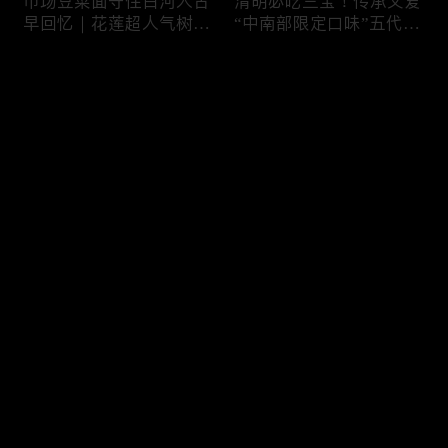
市场豆菜面守住白河人古
清明必吃三宝！传承父爱
早回忆｜花莲超人气树下
“中南部限定口味”五代润
面店想吃得起早｜兄妹档
饼摊、靠“草仔粿”还债翻
创新传统味瓠瓜煎包
身、现蒸现做“红龟粿”早
评论
餐
您还没有登录，请先登录
锅气十足！掌勺头家煎台
玉泽演 狂嗑“台湾味”！日
登录
前俐落身手被封“会跳舞
卖千碗红面线、国民点心
的炒饭”、独特“炒面饭”
咸酥鸡+烤香肠涮嘴过瘾
绝配混搭饱足感up
最新评论
最热
/
最新
快来抢沙发～
传统大饼灵魂“咸鸭蛋”融
在地传统早餐就爱这味！
合西式蛋糕“温润不腻
台中炒面淋辣酱续汤免
口”！古早味蛋黄酥、无
费、半熟蛋搭满满酸菜、
油蛋糕连刁嘴老饕都爱
质朴海味全收进这碗虱目