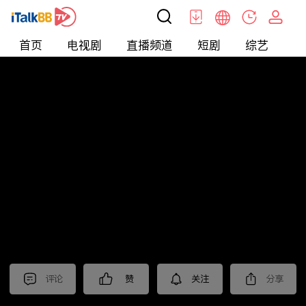
首页
电视剧
直播频道
短剧
综艺
电
北美
>
美食
>
台灣1001個故事2022
评论
赞
关注
分享