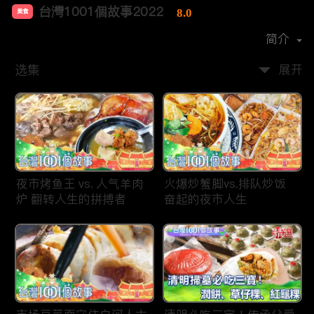
台灣1001個故事2022
8.0
美食
首播时间：
2019-12
简介
选集
展开
夜市烤鱼王 vs. 人气羊肉
火爆炒蟹脚vs.排队炒饭
炉 翻转人生的拼搏者
奋起的夜市人生