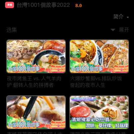
台灣1001個故事2022
8.0
美食
首播时间：
2019-12
简介
选集
展开
夜市烤鱼王 vs. 人气羊肉
火爆炒蟹脚vs.排队炒饭
炉 翻转人生的拼搏者
奋起的夜市人生