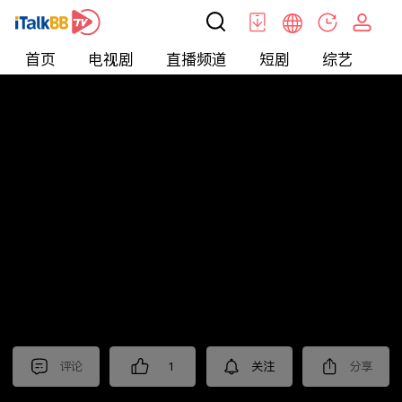
首页
电视剧
直播频道
短剧
综艺
电
北美
>
美食
>
台灣1001個故事2022
评论
1
关注
分享