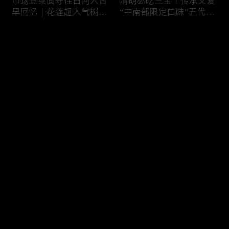
市场豆菜面守住白河人古
清明必吃三宝！传承父爱
早回忆｜花莲超人气树下
“中南部限定口味”五代润
面店想吃得起早｜兄妹档
饼摊、靠“草仔粿”还债翻
创新传统味瓠瓜煎包
身、现蒸现做“红龟粿”早
评论
餐
您还没有登录，请先登录
锅气十足！掌勺头家煎台
玉泽演 狂嗑“台湾味”！日
登录
前俐落身手被封“会跳舞
卖千碗红面线、国民点心
的炒饭”、独特“炒面饭”
咸酥鸡+烤香肠涮嘴过瘾
绝配混搭饱足感up
最新评论
最热
/
最新
快来抢沙发～
传统大饼灵魂“咸鸭蛋”融
在地传统早餐就爱这味！
合西式蛋糕“温润不腻
台中炒面淋辣酱续汤免
口”！古早味蛋黄酥、无
费、半熟蛋搭满满酸菜、
油蛋糕连刁嘴老饕都爱
质朴海味全收进这碗虱目