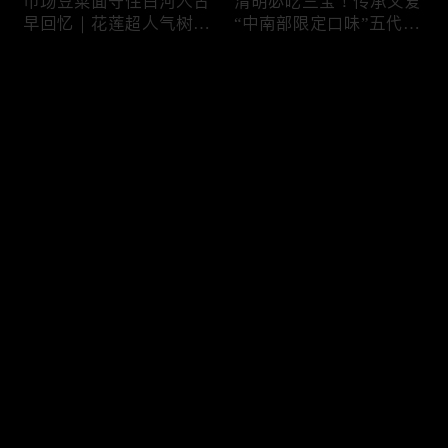
市场豆菜面守住白河人古
清明必吃三宝！传承父爱
早回忆｜花莲超人气树下
“中南部限定口味”五代润
面店想吃得起早｜兄妹档
饼摊、靠“草仔粿”还债翻
创新传统味瓠瓜煎包
身、现蒸现做“红龟粿”早
评论
餐
您还没有登录，请先登录
锅气十足！掌勺头家煎台
玉泽演 狂嗑“台湾味”！日
登录
前俐落身手被封“会跳舞
卖千碗红面线、国民点心
的炒饭”、独特“炒面饭”
咸酥鸡+烤香肠涮嘴过瘾
绝配混搭饱足感up
最新评论
最热
/
最新
快来抢沙发～
传统大饼灵魂“咸鸭蛋”融
在地传统早餐就爱这味！
合西式蛋糕“温润不腻
台中炒面淋辣酱续汤免
口”！古早味蛋黄酥、无
费、半熟蛋搭满满酸菜、
油蛋糕连刁嘴老饕都爱
质朴海味全收进这碗虱目