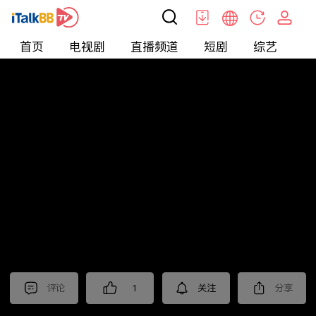
首页
电视剧
直播频道
短剧
综艺
电
北美
>
美食
>
台灣1001個故事2022
评论
1
关注
分享