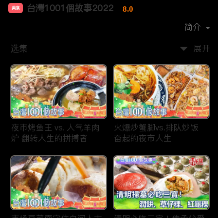
台灣1001個故事2022
8.0
美食
首播时间：
2019-12
简介
选集
展开
夜市烤鱼王 vs. 人气羊肉
火爆炒蟹脚vs.排队炒饭
炉 翻转人生的拼搏者
奋起的夜市人生