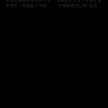
市场豆菜面守住白河人古
清明必吃三宝！传承父爱
早回忆｜花莲超人气树下
“中南部限定口味”五代润
面店想吃得起早｜兄妹档
饼摊、靠“草仔粿”还债翻
创新传统味瓠瓜煎包
身、现蒸现做“红龟粿”早
评论
餐
您还没有登录，请先登录
锅气十足！掌勺头家煎台
玉泽演 狂嗑“台湾味”！日
登录
前俐落身手被封“会跳舞
卖千碗红面线、国民点心
的炒饭”、独特“炒面饭”
咸酥鸡+烤香肠涮嘴过瘾
绝配混搭饱足感up
最新评论
最热
/
最新
快来抢沙发～
传统大饼灵魂“咸鸭蛋”融
在地传统早餐就爱这味！
合西式蛋糕“温润不腻
台中炒面淋辣酱续汤免
口”！古早味蛋黄酥、无
费、半熟蛋搭满满酸菜、
油蛋糕连刁嘴老饕都爱
质朴海味全收进这碗虱目