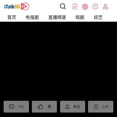
首页
电视剧
直播频道
短剧
综艺
电
北美
>
美食
>
台灣1001個故事2022
评论
赞
关注
分享