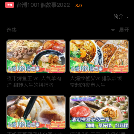
台灣1001個故事2022
8.0
美食
首播时间：
2019-12
简介
选集
展开
夜市烤鱼王 vs. 人气羊肉
火爆炒蟹脚vs.排队炒饭
炉 翻转人生的拼搏者
奋起的夜市人生