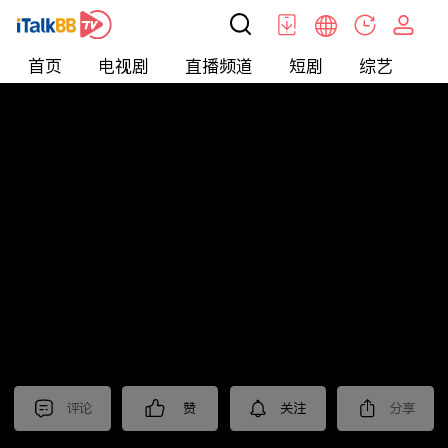
首页
电视剧
直播频道
短剧
综艺
电
北美
>
美食
>
台灣1001個故事2022
评论
赞
关注
分享