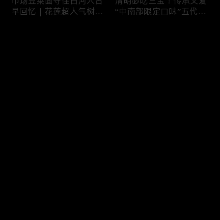
市场豆菜面守住白河人古
清明必吃三宝！传承父爱
早回忆｜花莲超人气树下
“中南部限定口味”五代润
面店想吃得起早｜兄妹档
饼摊、靠“草仔粿”还债翻
创新传统味瓠瓜煎包
身、现蒸现做“红龟粿”早
评论
餐
您还没有登录，请先登录
锅气十足！掌勺头家煎台
玉泽演 狂嗑“台湾味”！日
登录
前俐落身手被封“会跳舞
卖千碗红面线、国民点心
的炒饭”、独特“炒面饭”
咸酥鸡+烤香肠涮嘴过瘾
绝配混搭饱足感up
最新评论
最热
/
最新
快来抢沙发～
传统大饼灵魂“咸鸭蛋”融
在地传统早餐就爱这味！
合西式蛋糕“温润不腻
台中炒面淋辣酱续汤免
口”！古早味蛋黄酥、无
费、半熟蛋搭满满酸菜、
油蛋糕连刁嘴老饕都爱
质朴海味全收进这碗虱目