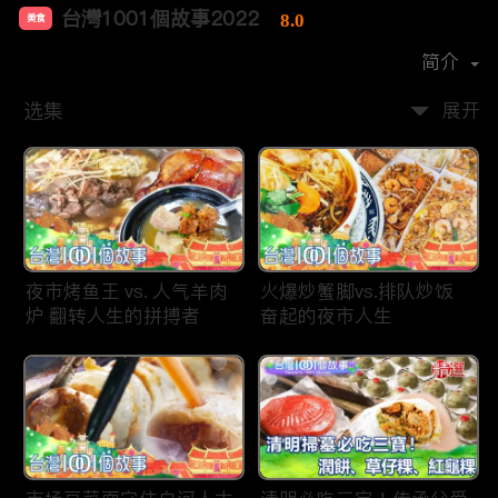
台灣1001個故事2022
8.0
美食
首播时间：
2019-12
简介
选集
展开
夜市烤鱼王 vs. 人气羊肉
火爆炒蟹脚vs.排队炒饭
炉 翻转人生的拼搏者
奋起的夜市人生