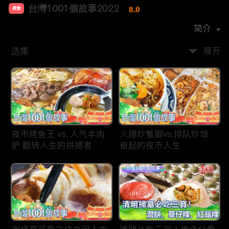
台灣1001個故事2022
8.0
美食
首播时间：
2019-12
简介
选集
展开
夜市烤鱼王 vs. 人气羊肉
火爆炒蟹脚vs.排队炒饭
炉 翻转人生的拼搏者
奋起的夜市人生