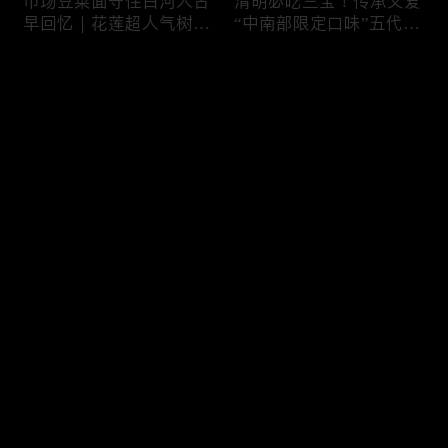
市场豆菜面守住白河人古
清明必吃三宝！传承父爱
早回忆｜花莲超人气树下
“中南部限定口味”五代润
面店想吃得起早｜兄妹档
饼摊、靠“草仔粿”还债翻
创新传统味瓠瓜煎包
身、现蒸现做“红龟粿”早
评论
餐
您还没有登录，请先登录
锅气十足！掌勺头家煎台
玉泽演 狂嗑“台湾味”！日
登录
前俐落身手被封“会跳舞
卖千碗红面线、国民点心
的炒饭”、独特“炒面饭”
咸酥鸡+烤香肠涮嘴过瘾
绝配混搭饱足感up
最新评论
最热
/
最新
快来抢沙发～
传统大饼灵魂“咸鸭蛋”融
在地传统早餐就爱这味！
合西式蛋糕“温润不腻
台中炒面淋辣酱续汤免
口”！古早味蛋黄酥、无
费、半熟蛋搭满满酸菜、
油蛋糕连刁嘴老饕都爱
质朴海味全收进这碗虱目