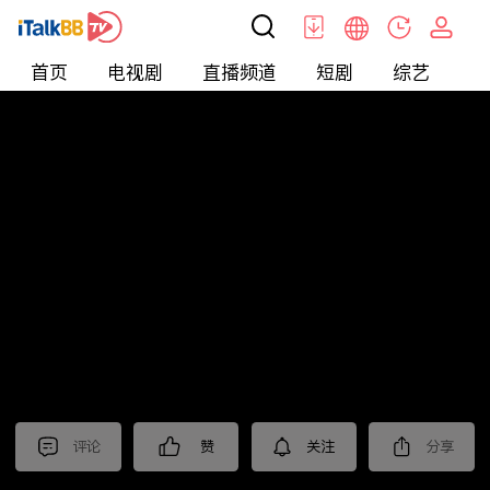
首页
电视剧
直播频道
短剧
综艺
电
北美
>
美食
>
台灣1001個故事2022
评论
赞
关注
分享