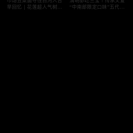
市场豆菜面守住白河人古
清明必吃三宝！传承父爱
早回忆｜花莲超人气树下
“中南部限定口味”五代润
面店想吃得起早｜兄妹档
饼摊、靠“草仔粿”还债翻
创新传统味瓠瓜煎包
身、现蒸现做“红龟粿”早
评论
餐
您还没有登录，请先登录
锅气十足！掌勺头家煎台
玉泽演 狂嗑“台湾味”！日
登录
前俐落身手被封“会跳舞
卖千碗红面线、国民点心
的炒饭”、独特“炒面饭”
咸酥鸡+烤香肠涮嘴过瘾
绝配混搭饱足感up
最新评论
最热
/
最新
快来抢沙发～
传统大饼灵魂“咸鸭蛋”融
在地传统早餐就爱这味！
合西式蛋糕“温润不腻
台中炒面淋辣酱续汤免
口”！古早味蛋黄酥、无
费、半熟蛋搭满满酸菜、
油蛋糕连刁嘴老饕都爱
质朴海味全收进这碗虱目