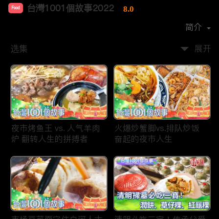
台灣1001個故事2022
8.0
Food
首播时间：
2019-12
简介
选集
展开
夜市烤鱼王 vs. 人气羊肉
火爆炒蟹脚vs.排队炒饭
炉 翻转人生的拼搏者
奋起的夜市人生