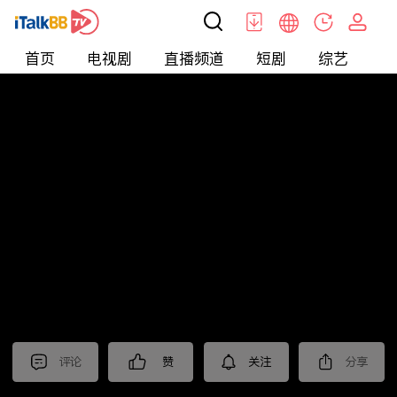
首页
电视剧
直播频道
短剧
综艺
电
北美
>
Food
>
台灣1001個故事2022
评论
赞
关注
分享