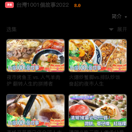
台灣1001個故事2022
8.0
美食
首播时间：
2019-12
简介
选集
展开
夜市烤鱼王 vs. 人气羊肉
火爆炒蟹脚vs.排队炒饭
炉 翻转人生的拼搏者
奋起的夜市人生