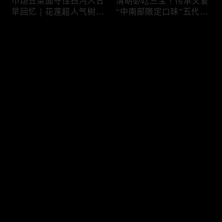
市场豆菜面守住白河人古
清明必吃三宝！传承父爱
早回忆｜花莲超人气树下
“中南部限定口味”五代润
面店想吃得起早｜兄妹档
饼摊、靠“草仔粿”还债翻
创新传统味瓠瓜煎包
身、现蒸现做“红龟粿”早
评论
餐
您还没有登录，请先登录
锅气十足！掌勺头家煎台
玉泽演 狂嗑“台湾味”！日
登录
前俐落身手被封“会跳舞
卖千碗红面线、国民点心
的炒饭”、独特“炒面饭”
咸酥鸡+烤香肠涮嘴过瘾
绝配混搭饱足感up
最新评论
最热
/
最新
快来抢沙发～
传统大饼灵魂“咸鸭蛋”融
在地传统早餐就爱这味！
合西式蛋糕“温润不腻
台中炒面淋辣酱续汤免
口”！古早味蛋黄酥、无
费、半熟蛋搭满满酸菜、
油蛋糕连刁嘴老饕都爱
质朴海味全收进这碗虱目