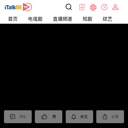
首页
电视剧
直播频道
短剧
综艺
电
北美
>
美食
>
台灣1001個故事2022
评论
赞
关注
分享