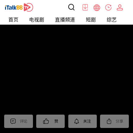
首页
电视剧
直播频道
短剧
综艺
电
北美
>
美食
>
台灣1001個故事2022
评论
赞
关注
分享