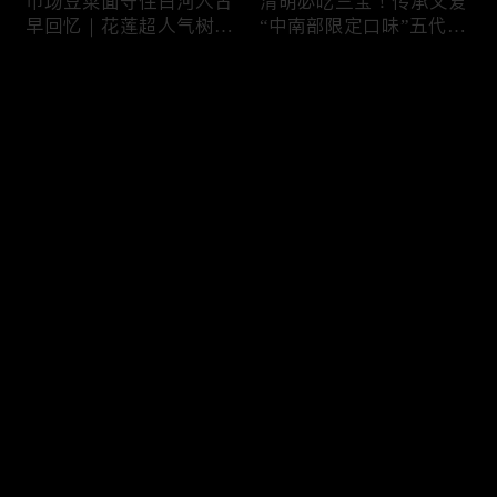
市场豆菜面守住白河人古
清明必吃三宝！传承父爱
早回忆｜花莲超人气树下
“中南部限定口味”五代润
面店想吃得起早｜兄妹档
饼摊、靠“草仔粿”还债翻
创新传统味瓠瓜煎包
身、现蒸现做“红龟粿”早
评论
餐
您还没有登录，请先登录
锅气十足！掌勺头家煎台
玉泽演 狂嗑“台湾味”！日
登录
前俐落身手被封“会跳舞
卖千碗红面线、国民点心
的炒饭”、独特“炒面饭”
咸酥鸡+烤香肠涮嘴过瘾
绝配混搭饱足感up
最新评论
最热
/
最新
快来抢沙发～
传统大饼灵魂“咸鸭蛋”融
在地传统早餐就爱这味！
合西式蛋糕“温润不腻
台中炒面淋辣酱续汤免
口”！古早味蛋黄酥、无
费、半熟蛋搭满满酸菜、
油蛋糕连刁嘴老饕都爱
质朴海味全收进这碗虱目