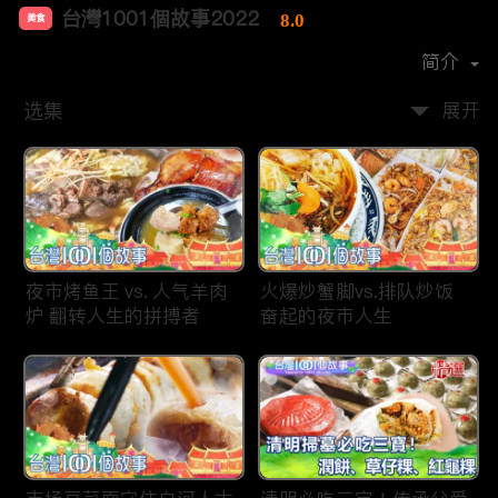
台灣1001個故事2022
8.0
美食
首播时间：
2019-12
简介
选集
展开
夜市烤鱼王 vs. 人气羊肉
火爆炒蟹脚vs.排队炒饭
炉 翻转人生的拼搏者
奋起的夜市人生