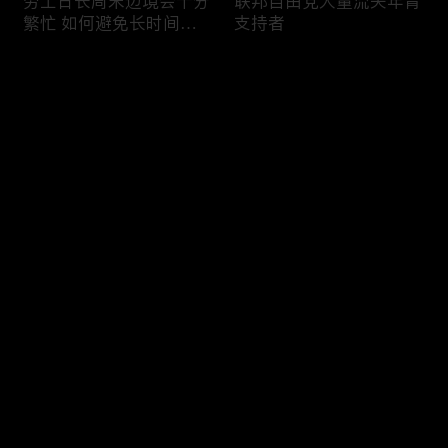
劳工日长周末边境会十分
联邦自由党大量流失年青
繁忙 如何避免长时间等
支持者
候
评论
您还没有登录，请先登录
加国三成华人曾遭到歧视
渥太华修订法例解决婴儿
登录
情况
奶粉短缺问题
最新评论
最热
/
最新
快来抢沙发～
今年大部份家庭返校购物
加国涉虛擬货币诈骗案越
消费会减少
来越来多