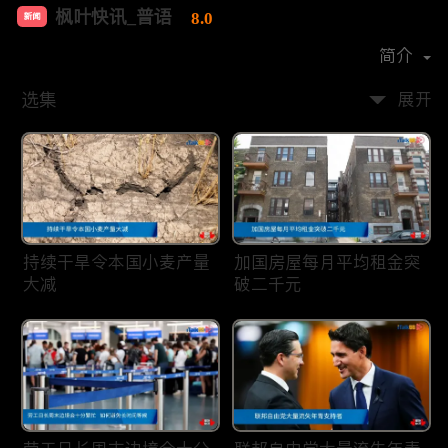
枫叶快讯_普语
8.0
新闻
首播时间：
2020-08
简介
选集
展开
持续干旱令本国小麦产量
加国房屋每月平均租金突
大减
破二千元