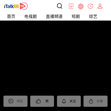
首页
电视剧
直播频道
短剧
综艺
电
北美
>
新闻
>
枫叶快讯_普语
评论
赞
关注
分享