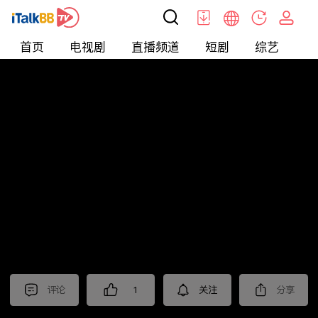
首页
电视剧
直播频道
短剧
综艺
电
北美
>
新闻
>
枫叶快讯_普语
评论
1
关注
分享