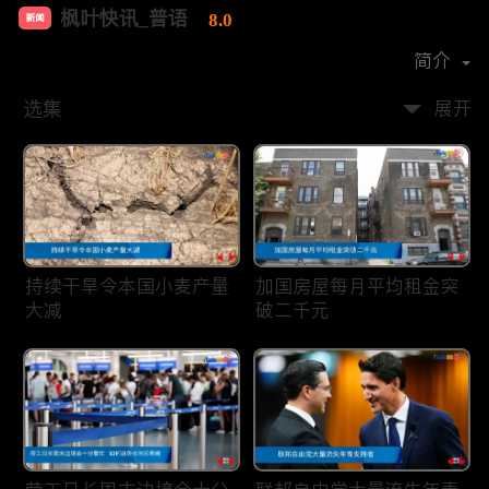
枫叶快讯_普语
8.0
新闻
首播时间：
2020-08
简介
选集
展开
持续干旱令本国小麦产量
加国房屋每月平均租金突
大减
破二千元