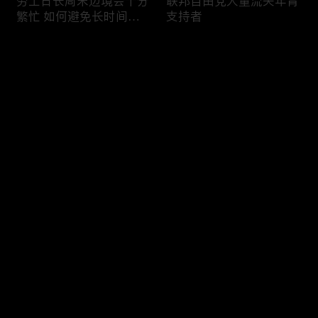
劳工日长周末边境会十分
联邦自由党大量流失年青
繁忙 如何避免长时间等
支持者
候
评论
您还没有登录，请先登录
加国三成华人曾遭到歧视
渥太华修订法例解决婴儿
登录
情况
奶粉短缺问题
最新评论
最热
/
最新
快来抢沙发～
今年大部份家庭返校购物
加国涉虛擬货币诈骗案越
消费会减少
来越来多