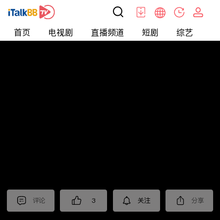
首页
电视剧
直播频道
短剧
综艺
电
北美
>
新闻
>
枫叶快讯_普语
评论
3
关注
分享