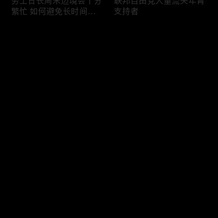
劳工日长周末边境会十分
联邦自由党大量流失年青
繁忙 如何避免长时间等
支持者
候
评论
您还没有登录，请先登录
加国三成华人曾遭到歧视
渥太华修订法例解决婴儿
登录
情况
奶粉短缺问题
最新评论
最热
/
最新
快来抢沙发～
今年大部份家庭返校购物
加国涉虛擬货币诈骗案越
消费会减少
来越来多