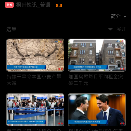
枫叶快讯_普语
8.0
新闻
首播时间：
2020-08
简介
选集
展开
持续干旱令本国小麦产量
加国房屋每月平均租金突
大减
破二千元