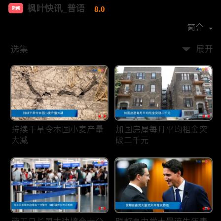
枫叶快讯_普语
8.0
新闻
首播时间：
2020-08
简介
选集
展开
持续干旱令本国小麦产量
加国房屋每月平均租金突
大减
破二千元