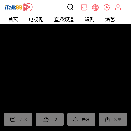
首页
电视剧
直播频道
短剧
综艺
电
北美
>
新闻
>
枫叶快讯_普语
评论
3
关注
分享