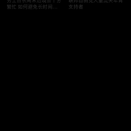
劳工日长周末边境会十分
联邦自由党大量流失年青
繁忙 如何避免长时间等
支持者
候
评论
您还没有登录，请先登录
加国三成华人曾遭到歧视
渥太华修订法例解决婴儿
登录
情况
奶粉短缺问题
最新评论
最热
/
最新
快来抢沙发～
今年大部份家庭返校购物
加国涉虛擬货币诈骗案越
消费会减少
来越来多