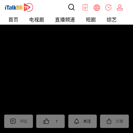
首页
电视剧
直播频道
短剧
综艺
电
北美
>
新闻
>
枫叶快讯_普语
评论
1
关注
分享