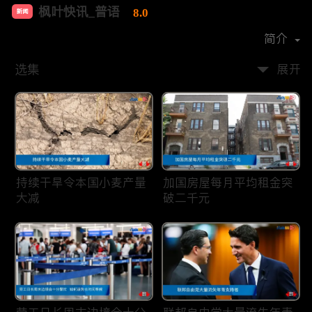
枫叶快讯_普语
8.0
新闻
首播时间：
2020-08
简介
选集
展开
持续干旱令本国小麦产量
加国房屋每月平均租金突
大减
破二千元