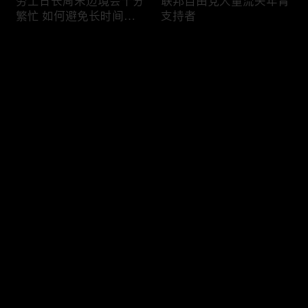
劳工日长周末边境会十分
联邦自由党大量流失年青
繁忙 如何避免长时间等
支持者
候
评论
您还没有登录，请先登录
加国三成华人曾遭到歧视
渥太华修订法例解决婴儿
登录
情况
奶粉短缺问题
最新评论
最热
/
最新
快来抢沙发～
今年大部份家庭返校购物
加国涉虛擬货币诈骗案越
消费会减少
来越来多