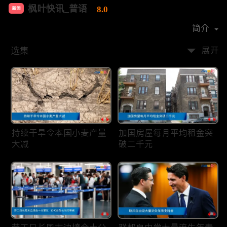
枫叶快讯_普语
8.0
新闻
首播时间：
2020-08
简介
选集
展开
持续干旱令本国小麦产量
加国房屋每月平均租金突
大减
破二千元