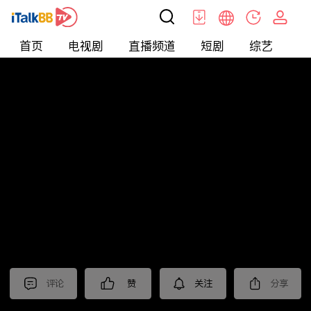
首页
电视剧
直播频道
短剧
综艺
电
北美
>
新闻
>
枫叶快讯_普语
评论
赞
关注
分享