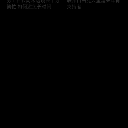
劳工日长周末边境会十分
联邦自由党大量流失年青
繁忙 如何避免长时间等
支持者
候
评论
您还没有登录，请先登录
加国三成华人曾遭到歧视
渥太华修订法例解决婴儿
登录
情况
奶粉短缺问题
最新评论
最热
/
最新
快来抢沙发～
今年大部份家庭返校购物
加国涉虛擬货币诈骗案越
消费会减少
来越来多