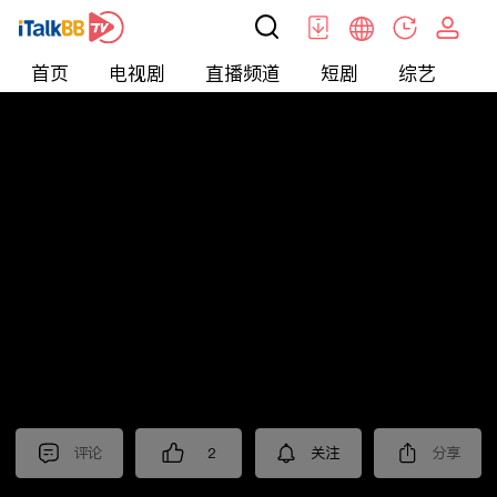
首页
电视剧
直播频道
短剧
综艺
电
北美
>
新闻
>
枫叶快讯_普语
评论
2
关注
分享