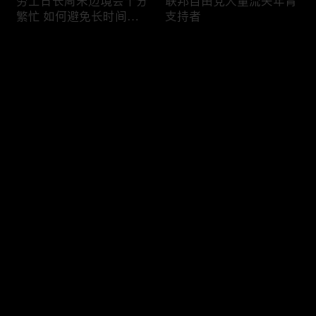
劳工日长周末边境会十分
联邦自由党大量流失年青
繁忙 如何避免长时间等
支持者
候
评论
您还没有登录，请先登录
加国三成华人曾遭到歧视
渥太华修订法例解决婴儿
登录
情况
奶粉短缺问题
最新评论
最热
/
最新
快来抢沙发～
今年大部份家庭返校购物
加国涉虛擬货币诈骗案越
消费会减少
来越来多