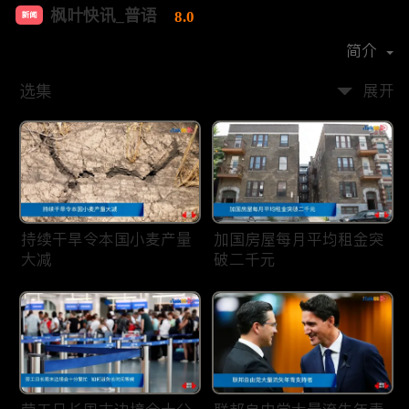
枫叶快讯_普语
8.0
新闻
首播时间：
2020-08
简介
选集
展开
持续干旱令本国小麦产量
加国房屋每月平均租金突
大减
破二千元