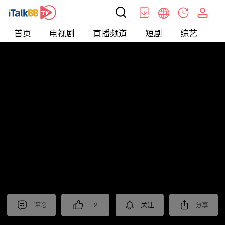
首页
电视剧
直播频道
短剧
综艺
电
北美
>
新闻
>
枫叶快讯_普语
评论
2
关注
分享