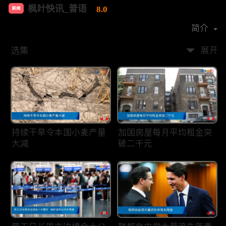
枫叶快讯_普语
8.0
新闻
首播时间：
2020-08
简介
选集
展开
持续干旱令本国小麦产量
加国房屋每月平均租金突
大减
破二千元