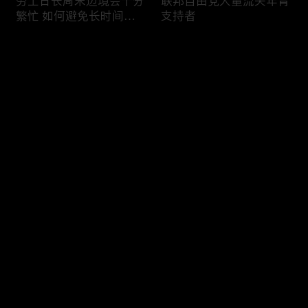
劳工日长周末边境会十分
联邦自由党大量流失年青
繁忙 如何避免长时间等
支持者
候
评论
您还没有登录，请先登录
加国三成华人曾遭到歧视
渥太华修订法例解决婴儿
登录
情况
奶粉短缺问题
最新评论
最热
/
最新
快来抢沙发～
今年大部份家庭返校购物
加国涉虛擬货币诈骗案越
消费会减少
来越来多