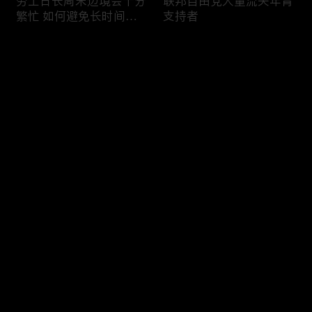
劳工日长周末边境会十分
联邦自由党大量流失年青
繁忙 如何避免长时间等
支持者
候
评论
您还没有登录，请先登录
加国三成华人曾遭到歧视
渥太华修订法例解决婴儿
登录
情况
奶粉短缺问题
最新评论
最热
/
最新
快来抢沙发～
今年大部份家庭返校购物
加国涉虛擬货币诈骗案越
消费会减少
来越来多