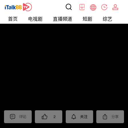
首页
电视剧
直播频道
短剧
综艺
电
北美
>
新闻
>
枫叶快讯_普语
评论
2
关注
分享