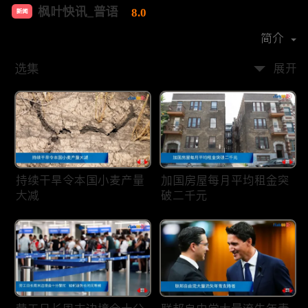
枫叶快讯_普语
8.0
新闻
首播时间：
2020-08
简介
选集
展开
持续干旱令本国小麦产量
加国房屋每月平均租金突
大减
破二千元