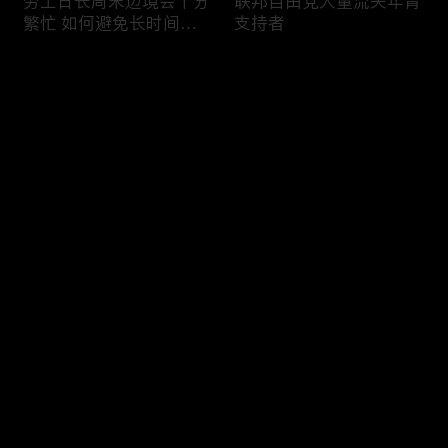
劳工日长周末边境会十分
联邦自由党大量流失年青
繁忙 如何避免长时间等
支持者
候
评论
您还没有登录，请先登录
加国三成华人曾遭到歧视
渥太华修订法例解决婴儿
登录
情况
奶粉短缺问题
最新评论
最热
/
最新
快来抢沙发～
今年大部份家庭返校购物
加国涉虛擬货币诈骗案越
消费会减少
来越来多