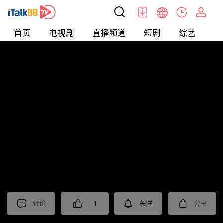
首页
电视剧
直播频道
短剧
综艺
电
北美
>
新闻
>
枫叶快讯_普语
评论
1
关注
分享