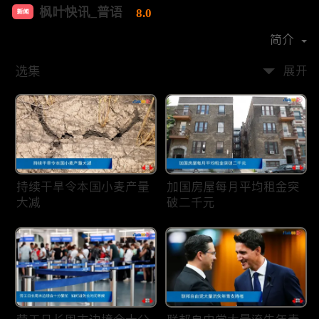
枫叶快讯_普语
8.0
新闻
首播时间：
2020-08
简介
选集
展开
持续干旱令本国小麦产量
加国房屋每月平均租金突
大减
破二千元