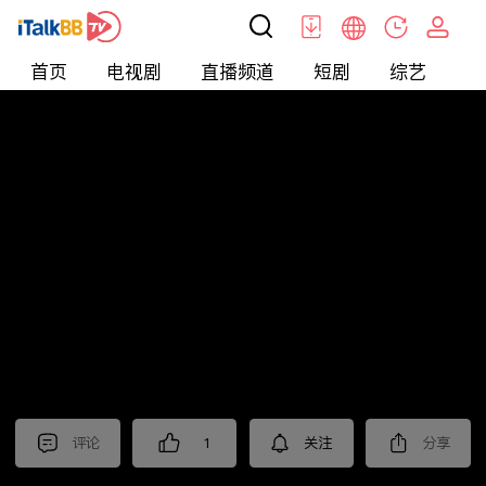
首页
电视剧
直播频道
短剧
综艺
电
北美
>
新闻
>
枫叶快讯_普语
评论
1
关注
分享