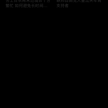
劳工日长周末边境会十分
联邦自由党大量流失年青
繁忙 如何避免长时间等
支持者
候
评论
您还没有登录，请先登录
加国三成华人曾遭到歧视
渥太华修订法例解决婴儿
登录
情况
奶粉短缺问题
最新评论
最热
/
最新
快来抢沙发～
今年大部份家庭返校购物
加国涉虛擬货币诈骗案越
消费会减少
来越来多