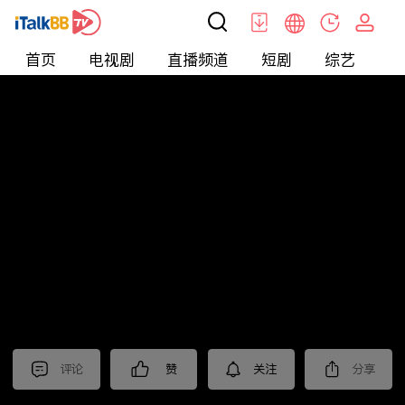
首页
电视剧
直播频道
短剧
综艺
电
北美
>
新闻
>
枫叶快讯_普语
评论
赞
关注
分享