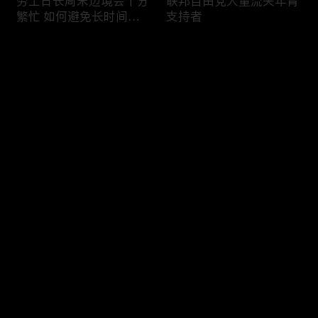
劳工日长周末边境会十分
联邦自由党大量流失年青
繁忙 如何避免长时间等
支持者
候
评论
您还没有登录，请先登录
加国三成华人曾遭到歧视
渥太华修订法例解决婴儿
登录
情况
奶粉短缺问题
最新评论
最热
/
最新
快来抢沙发～
今年大部份家庭返校购物
加国涉虛擬货币诈骗案越
消费会减少
来越来多