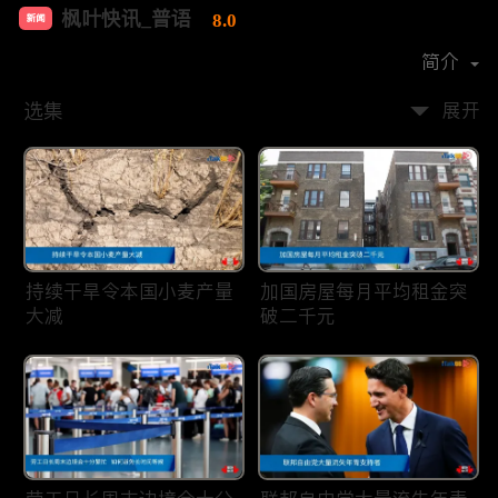
枫叶快讯_普语
8.0
新闻
首播时间：
2020-08
简介
选集
展开
持续干旱令本国小麦产量
加国房屋每月平均租金突
大减
破二千元