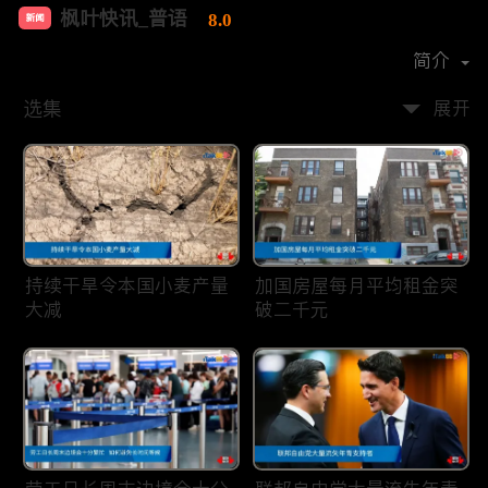
枫叶快讯_普语
8.0
新闻
首播时间：
2020-08
简介
选集
展开
持续干旱令本国小麦产量
加国房屋每月平均租金突
大减
破二千元