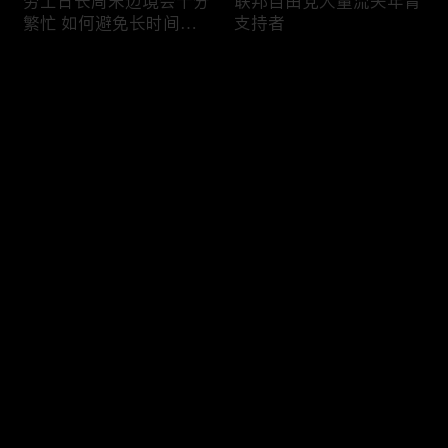
劳工日长周末边境会十分
联邦自由党大量流失年青
繁忙 如何避免长时间等
支持者
候
评论
您还没有登录，请先登录
加国三成华人曾遭到歧视
渥太华修订法例解决婴儿
登录
情况
奶粉短缺问题
最新评论
最热
/
最新
快来抢沙发～
今年大部份家庭返校购物
加国涉虛擬货币诈骗案越
消费会减少
来越来多