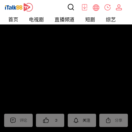
首页
电视剧
直播频道
短剧
综艺
电
北美
>
新闻
>
枫叶快讯_普语
评论
3
关注
分享