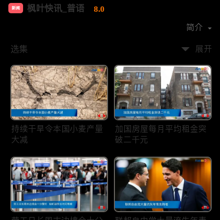
枫叶快讯_普语
8.0
新闻
首播时间：
2020-08
简介
选集
展开
持续干旱令本国小麦产量
加国房屋每月平均租金突
大减
破二千元