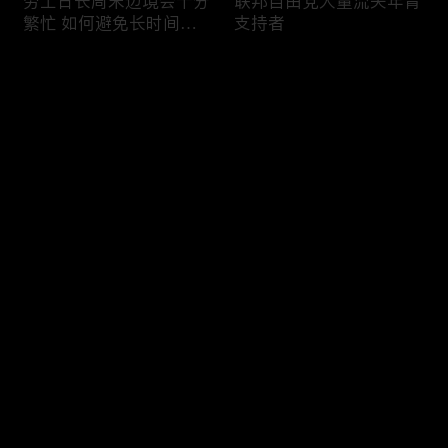
劳工日长周末边境会十分
联邦自由党大量流失年青
繁忙 如何避免长时间等
支持者
候
评论
您还没有登录，请先登录
加国三成华人曾遭到歧视
渥太华修订法例解决婴儿
登录
情况
奶粉短缺问题
最新评论
最热
/
最新
快来抢沙发～
今年大部份家庭返校购物
加国涉虛擬货币诈骗案越
消费会减少
来越来多