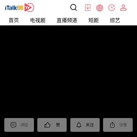
首页
电视剧
直播频道
短剧
综艺
电
北美
>
新闻
>
枫叶快讯_普语
评论
赞
关注
分享