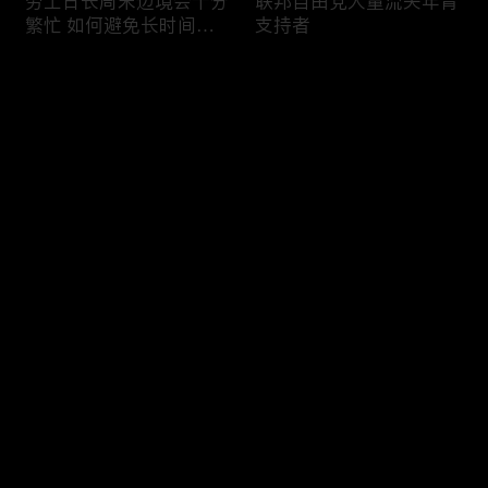
劳工日长周末边境会十分
联邦自由党大量流失年青
繁忙 如何避免长时间等
支持者
候
评论
您还没有登录，请先登录
加国三成华人曾遭到歧视
渥太华修订法例解决婴儿
登录
情况
奶粉短缺问题
最新评论
最热
/
最新
快来抢沙发～
今年大部份家庭返校购物
加国涉虛擬货币诈骗案越
消费会减少
来越来多