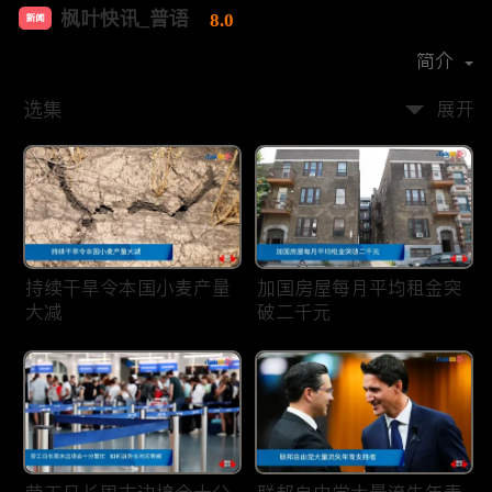
枫叶快讯_普语
8.0
新闻
首播时间：
2020-08
简介
选集
展开
持续干旱令本国小麦产量
加国房屋每月平均租金突
大减
破二千元