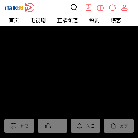
首页
电视剧
直播频道
短剧
综艺
电
北美
>
新闻
>
枫叶快讯_普语
评论
1
关注
分享