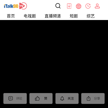
首页
电视剧
直播频道
短剧
综艺
电
北美
>
新闻
>
枫叶快讯_普语
评论
赞
关注
分享