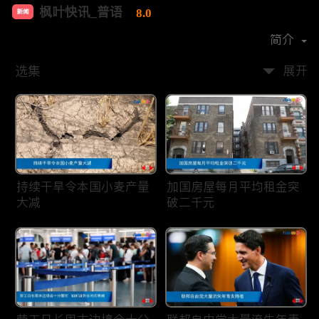
枫叶快讯_普语
8.0
新闻
首播时间：
2020-08
简介
选集
展开
持续干旱令本国小麦产量
加国房屋每月平均租金突
大减
破二千元