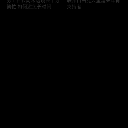
劳工日长周末边境会十分
联邦自由党大量流失年青
繁忙 如何避免长时间等
支持者
候
评论
您还没有登录，请先登录
加国三成华人曾遭到歧视
渥太华修订法例解决婴儿
登录
情况
奶粉短缺问题
最新评论
最热
/
最新
快来抢沙发～
今年大部份家庭返校购物
加国涉虛擬货币诈骗案越
消费会减少
来越来多