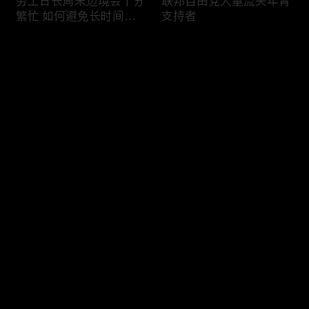
劳工日长周末边境会十分
联邦自由党大量流失年青
繁忙 如何避免长时间等
支持者
候
评论
您还没有登录，请先登录
加国三成华人曾遭到歧视
渥太华修订法例解决婴儿
登录
情况
奶粉短缺问题
最新评论
最热
/
最新
快来抢沙发～
今年大部份家庭返校购物
加国涉虛擬货币诈骗案越
消费会减少
来越来多