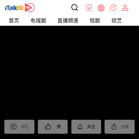
首页
电视剧
直播频道
短剧
综艺
电
北美
>
新闻
>
枫叶快讯_普语
评论
赞
关注
分享