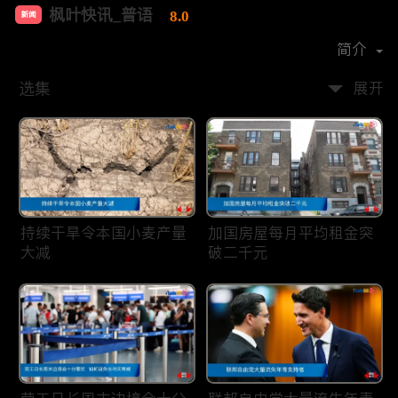
枫叶快讯_普语
8.0
新闻
首播时间：
2020-08
简介
选集
展开
持续干旱令本国小麦产量
加国房屋每月平均租金突
大减
破二千元