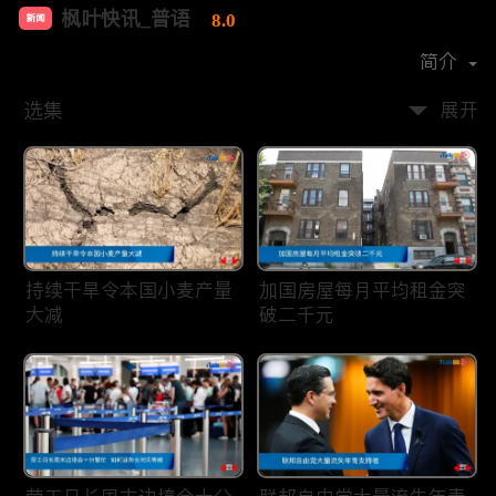
枫叶快讯_普语
8.0
新闻
首播时间：
2020-08
简介
选集
展开
持续干旱令本国小麦产量
加国房屋每月平均租金突
大减
破二千元