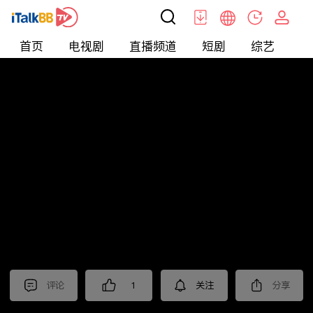
首页
电视剧
直播频道
短剧
综艺
电
北美
>
新闻
>
枫叶快讯_普语
评论
1
关注
分享