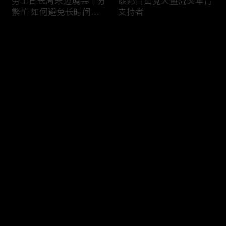
劳工日长周末边境会十分
联邦自由党大量流失年青
繁忙 如何避免长时间等
支持者
候
评论
您还没有登录，请先登录
加国三成华人曾遭到歧视
渥太华修订法例解决婴儿
登录
情况
奶粉短缺问题
最新评论
最热
/
最新
快来抢沙发～
今年大部份家庭返校购物
加国涉虛擬货币诈骗案越
消费会减少
来越来多